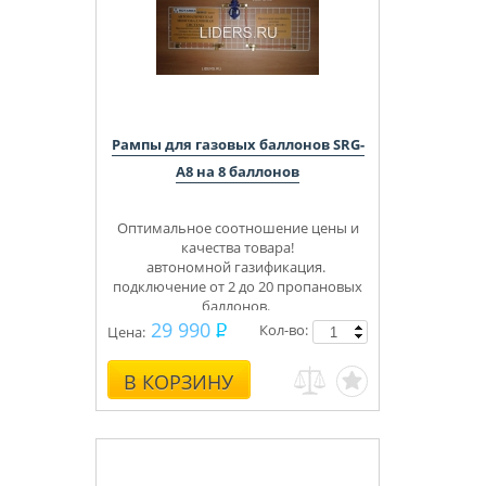
Рампы для газовых баллонов SRG-
A8 на 8 баллонов
Оптимальное соотношение цены и
качества товара!
автономной газификация.
подключение от 2 до 20 пропановых
баллонов.
Укомплектуем под ключ.
29 990
Кол-во:
Цена:
Консультации, монтаж.
В КОРЗИНУ