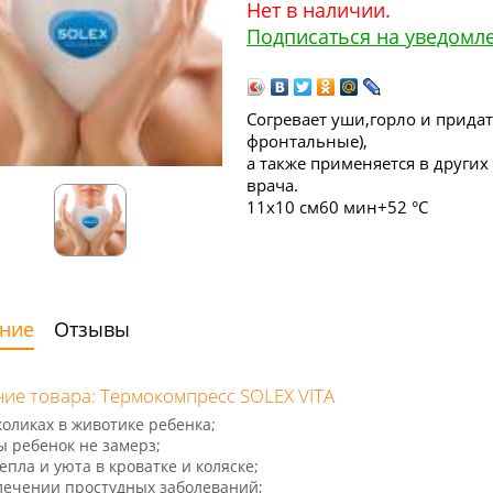
Нет в наличии.
Подписаться на уведомл
Согревает уши,горло и прида
фронтальные),
а также применяется в други
врача.
11х10 см
60 мин
+52 °C
ние
Отзывы
ие товара: Термокомпресс SOLEX VITA
коликах в животике ребенка;
ы ребенок не замерз;
епла и уюта в кроватке и коляске;
лечении простудных заболеваний;