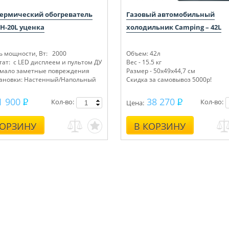
ермический обогреватель
Газовый автомобильный
H-20L уценка
холодильник Camping – 42L
ь мощности, Вт: 2000
Объем: 42л
ат: с LED дисплеем и пультом ДУ
Вес - 15.5 кг
мало заметные повреждения
Размер - 50х49х44,7 см
тановки: Настенный/Напольный
Скидка за самовывоз 5000р!
1 900
38 270
Кол-во:
Кол-во:
Цена:
КОРЗИНУ
В КОРЗИНУ