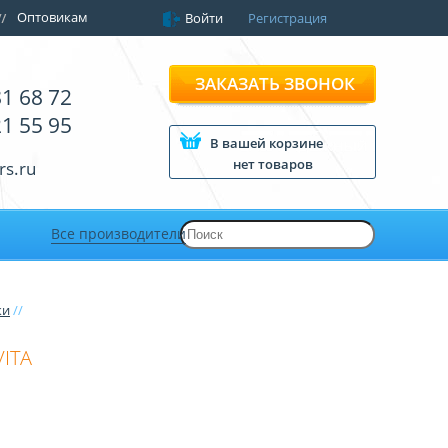
Оптовикам
Войти
Регистрация
ЗАКАЗАТЬ ЗВОНОК
81 68 72
21 55 95
В вашей корзине
нет товаров
rs.ru
Все производители
ки
//
ITA