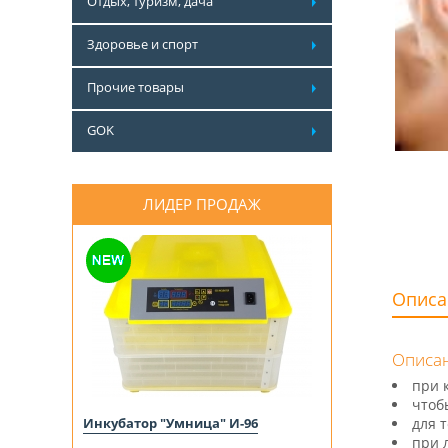
Отдых, туризм, дача
Здоровье и спорт
Прочие товары
GOK
ЛИДЕР ПРОДАЖ
Описа
Описан
при 
чтоб
Инкубатор "Умница" И-96
для т
при 