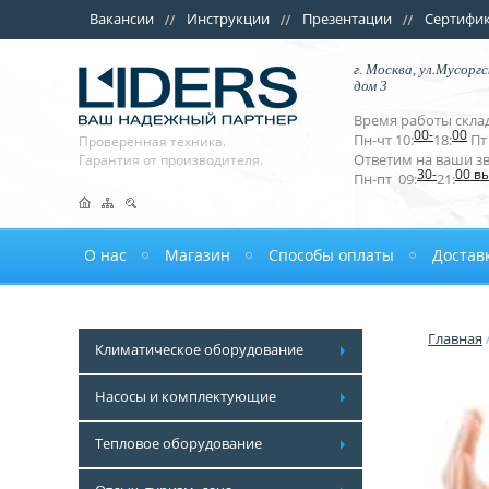
Вакансии
Инструкции
Презентации
Сертифи
г. Москва, ул.Мусоргс
дом 3
Время работы склад
00-
00
Пн-чт 10:
18:
Пт 
Проверенная техника.
Ответим на ваши з
Гарантия от производителя.
30-
00 в
Пн-пт 09:
21:
О нас
Магазин
Способы оплаты
Достав
Главная
Климатическое оборудование
Насосы и комплектующие
Тепловое оборудование