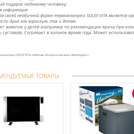
ый подарок любимому человеку;
я информация
ря своей необычной форме термокомпресс SOLEX VITA является о
я по душе как взрослым, так и детям.
ет животик у детей (например по рекомендации врача при коли
ть суставов). Согревает в холоное время года. Может использов
мокомпресс SOLEX VITA» в Москве. Интернет-магазин «МосХолдинг»
МЕНДУЕМЫЕ ТОВАРЫ