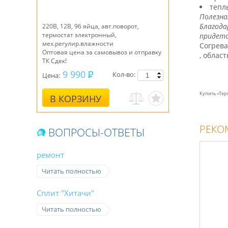
тепл
Полезна
Благода
220B, 12В, 96 яйца, авт.поворот,
термостат электронный,
придетс
мех.регулир.влажности
Согрева
Оптовая цена за самовывоз и отправку
, облас
ТК Сдек!
9 990
Кол-во:
Цена:
Купить «Тер
В КОРЗИНУ
РЕКО
ВОПРОСЫ-ОТВЕТЫ
ремонт
Читать полностью
Сплит "Хитачи"
Читать полностью