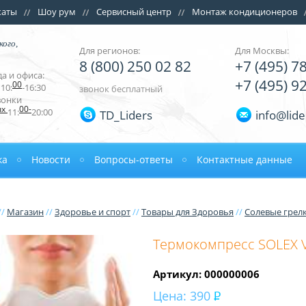
каты
Шоу рум
Сервисный центр
Монтаж кондиционеров
кого,
Для регионов:
Для Москвы:
8 (800) 250 02 82
+7 (495) 7
а и офиса:
+7 (495) 9
00
10:
-16:30
звонок бесплатный
вонки
ых
00-
11:
20:00
TD_Liders
info@lide
ка
Новости
Вопросы-ответы
Контактные данные
//
Магазин
//
Здоровье и спорт
//
Товары для Здоровья
//
Солевые грел
Термокомпресс SOLEX V
Артикул: 000000006
Цена:
390