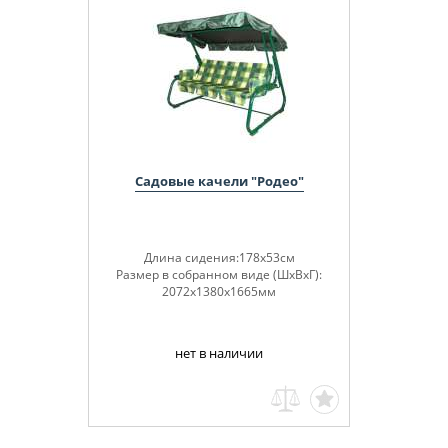
Садовые качели "Родео"
Длина сидения:178х53см
Размер в собранном виде (ШхВхГ):
2072х1380х1665мм
нет в наличии