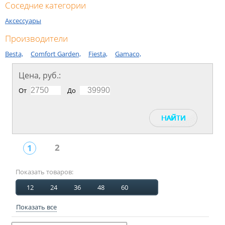
Соседние категории
Аксессуары
Производители
Besta,
Comfort Garden,
Fiesta,
Gamaco,
Цена, руб.:
От
До
2
1
Показать товаров:
12
24
36
48
60
Показать все