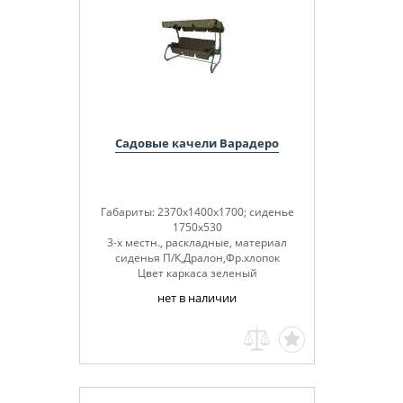
Садовые качели Варадеро
Габариты: 2370х1400х1700; сиденье
1750х530
3-х местн., раскладные, материал
сиденья П/К,Дралон,Фр.хлопок
Цвет каркаса зеленый
нет в наличии