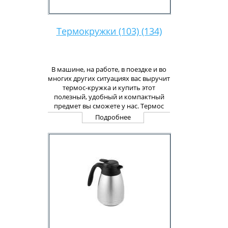
Термокружки (103) (134)
В машине, на работе, в поездке и во
многих других ситуациях вас выручит
термос-кружка и купить этот
полезный, удобный и компактный
предмет вы сможете у нас. Термос
используется одновременно как
Подробнее
кружка, для напитков, термос для
супа или еды. После супа или еды
термос легко моется благодаря
широкому горлу. Вы можете купить
термосы-кружки и оптом и в розницу
в магазинах, продающих нашу
продукцию.