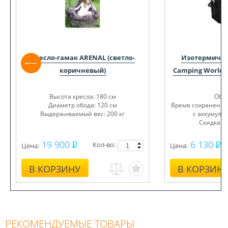
Кресло-гамак ARENAL (светло-
Изотермичес
коричневый)
Camping World 
Высота кресла: 180 см
Объе
Диаметр обода: 120 см
Время сохранения 
Выдерживаемый вес: 200 кг
с аккумуля
Скидка з
19 900
6 130
Кол-во:
Цена:
Цена:
В КОРЗИНУ
В КОРЗИН
РЕКОМЕНДУЕМЫЕ ТОВАРЫ