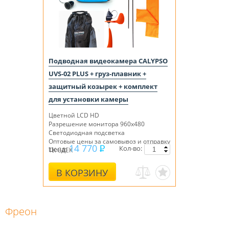
Подводная видеокамера CALYPSO
UVS-02 PLUS + груз-плавник +
защитный козырек + комплект
для установки камеры
Цветной LCD HD
Разрешение монитора 960х480
Светодиодная подсветка
Оптовые цены за самовывоз и отправку
14 770
Кол-во:
Цена:
ТК СДЕК
В КОРЗИНУ
Фреон