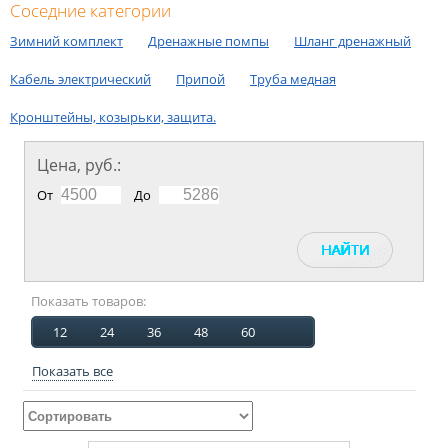
Соседние категории
Зимний комплект
Дренажные помпы
Шланг дренажный
Кабель электрический
Припой
Труба медная
Кронштейны, козырьки, защита.
Цена, руб.:
От
До
Показать товаров:
12
24
36
48
60
Показать все