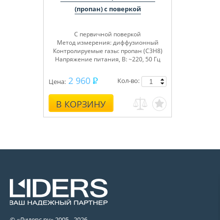
(пропан) с поверкой
С первичной поверкой
Метод измерения: диффузионный
Контролируемые газы: пропан (C3H8)
Напряжение питания, В: ~220, 50 Гц
2 960
Кол-во:
Цена:
В КОРЗИНУ
© «Лидерс.ру» 2005 -
2026