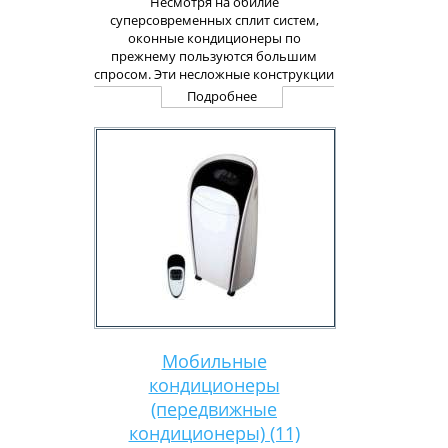
Несмотря на обилие
суперсовременных сплит систем,
оконные кондиционеры по
прежнему пользуются большим
спросом. Эти несложные конструкции
отличаются как эффективной работой
Подробнее
и простотой в уходе, так и
демократичной стоимостью.
Современные оконные
кондиционеры Москва являются
моноблочными системами, которые
в первую очередь используют в
помещениях малых и средних
размеров.
Мобильные
кондиционеры
(передвижные
кондиционеры) (11)