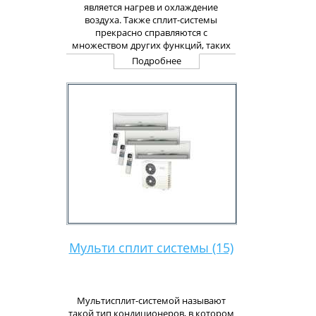
является нагрев и охлаждение
воздуха. Также сплит-системы
прекрасно справляются с
множеством других функций, таких
как: ионизация воздуха в помещении,
Подробнее
насыщение его кислородом,
очищение от микробов, создание
ощущения свежести в помещении.
Рабочий блок кондиционера этого
типа располагается вне зоны
помещения, это позволяет сделать
его работу бесшумной. Кондиционер
прекрасно вписывается в
оформление помещения, благодаря
своему современному дизайну, и не
занимает много места после
установки. Кроме того, такие сплит-
системы могут послужить стильным
дополнением к интерьеру в вашем
Мульти сплит системы (15)
помещении.
Мультисплит-системой называют
такой тип кондиционеров, в котором