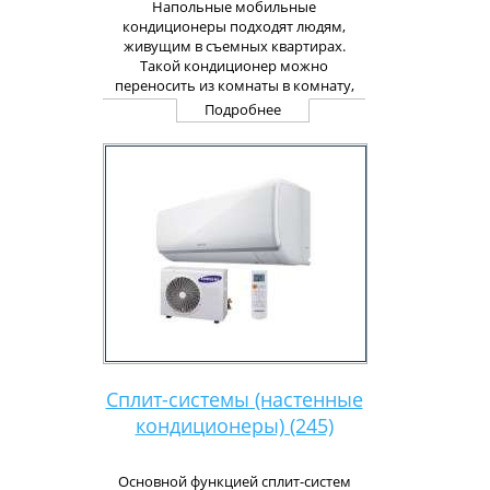
Напольные мобильные
кондиционеры подходят людям,
живущим в съемных квартирах.
Такой кондиционер можно
переносить из комнаты в комнату,
привозить из квартиры на дачу. Он
Подробнее
очень компактный, не требует
специального монтажа и прост в
обслуживании. Единственное, о чем
придется заботиться – периодическая
чистка фильтра. Мобильный бытовой
кондиционер не портит фасад здания
и не занимает площадь окна. Он
прекрасно подходит для помещений
площадью до 40 м².
Сплит-сиcтемы (настенные
кондиционеры) (245)
Основной функцией сплит-систем