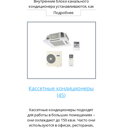
Внутренние блоки канального
кондиционера устанавливаются, как
правило, в подпотолочном
Подробнее
пространстве, поэтому они
незаметны в помещении. Канальные
кондиционеры обладают низким
уровнем шума, а срок их службы
намного больше, чем у любого
другого кондиционера. Кроме того,
содержать канального кондиционера
экономичнее, чем несколько сплит-
систем, и в плане энергосбережения,
и в плане технического
обслуживания.
Кассетные кондиционеры
(45)
Кассетные кондиционеры подходят
для работы в больших помещениях –
они охлаждают до 150 кв.м. Часто они
используются в офисах, ресторанах,