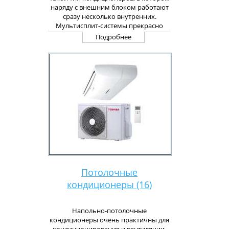
наряду с внешним блоком работают
сразу несколько внутренних.
Мультисплит-системы прекрасно
подойдут в случае, когда необходимо
Подробнее
кондиционировать сразу несколько
помещений, расположенные по
соседству. Ограничение только одно.
Все должно работать в одном
направлении, либо нагревать, либо
охлаждать. Мультисплит-системы –
это наиболее предпочтительный
вариант для случаев, когда монтаж
большого количества блоков на
фасаде крайне нежелательна.
Покупка кондиционера такой
конструкции куда экономичнее, чем
установка кондиционера со сплит-
системой на каждое отдельное
Потолочные
помещение.
кондиционеры (16)
Напольно-потолочные
кондиционеры очень практичны для