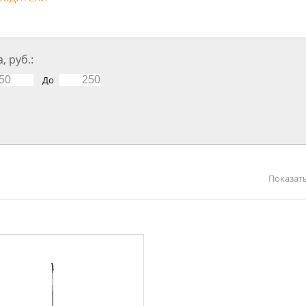
, руб.:
До
Показать