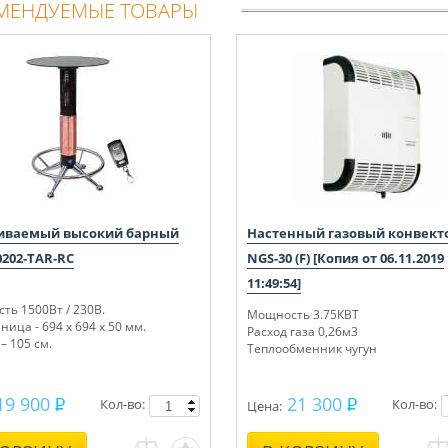
МЕНДУЕМЫЕ ТОВАРЫ
иваемый высокий барный
Настенный газовый конвект
0202-TAR-RC
NGS-30 (F) [Копия от 06.11.2019
11:49:54]
ть 1500Вт / 230В.
Мощность 3.75КВТ
ица - 694 х 694 х 50 мм.
Расход газа 0,26м3
– 105 см.
Теплообменник чугун
19 900
21 300
Кол-во:
Кол-во:
Цена: