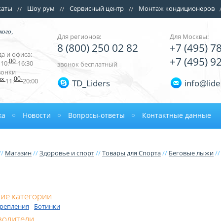
каты
Шоу рум
Сервисный центр
Монтаж кондиционеров
кого,
Для регионов:
Для Москвы:
8 (800) 250 02 82
+7 (495) 7
а и офиса:
+7 (495) 9
00
10:
-16:30
звонок бесплатный
вонки
ых
00-
11:
20:00
TD_Liders
info@lide
ка
Новости
Вопросы-ответы
Контактные данные
//
Магазин
//
Здоровье и спорт
//
Товары для Спорта
//
Беговые лыжи
//
и
ие категории
репления
Ботинки
водители