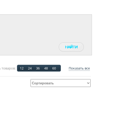
 товаров:
12
24
36
48
60
Показать все