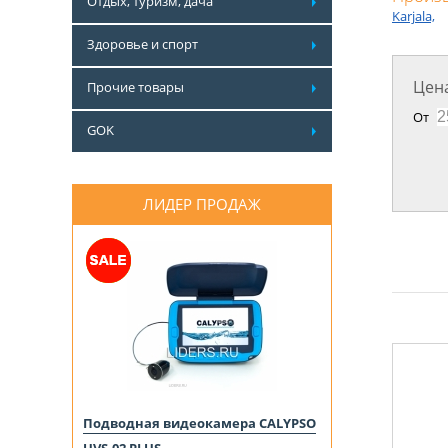
Отдых, туризм, дача
Karjala,
Здоровье и спорт
Цена
Прочие товары
От
GOK
ЛИДЕР ПРОДАЖ
Подводная видеокамера CALYPSO