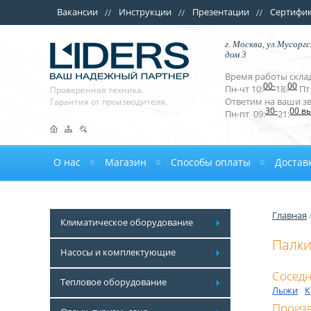
Вакансии
Инструкции
Презентации
Сертифи
г. Москва, ул.Мусоргс
дом 3
Время работы склад
00-
00
Пн-чт 10:
18:
Пт 
Проверенная техника.
Ответим на ваши з
Гарантия от производителя.
30-
00 в
Пн-пт 09:
21:
О нас
Магазин
Способы оплаты
Достав
Главная
Климатическое оборудование
Палк
Насосы и комплектующие
Соседн
Тепловое оборудование
Лыжи
К
Произ