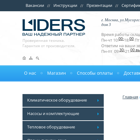
Вакансии
Инструкции
Презентации
Сертифи
г. Москва, ул.Мусоргс
дом 3
Время работы склад
00-
00
Пн-чт 10:
18:
Пт 
Проверенная техника.
Ответим на ваши з
Гарантия от производителя.
30-
00 в
Пн-пт 09:
21:
О нас
Магазин
Способы оплаты
Достав
Главная
Климатическое оборудование
Насосы и комплектующие
Тепловое оборудование