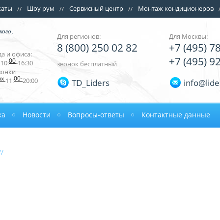
каты
Шоу рум
Сервисный центр
Монтаж кондиционеров
кого,
Для регионов:
Для Москвы:
8 (800) 250 02 82
+7 (495) 7
а и офиса:
+7 (495) 9
00
10:
-16:30
звонок бесплатный
вонки
ых
00-
11:
20:00
TD_Liders
info@lide
ка
Новости
Вопросы-ответы
Контактные данные
//