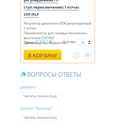
регулируемый(11-
ступ.переключение) 1 кг/час
СНГ/KLF
Регулятор давления GOK регулируемый
1 кг/час
Применяется для газовых баллонов с
вентилем СНГ/KLF
3 872
Кол-во:
Цена:
Производство Германия!
В КОРЗИНУ
ВОПРОСЫ-ОТВЕТЫ
ремонт
Читать полностью
Сплит "Хитачи"
Читать полностью