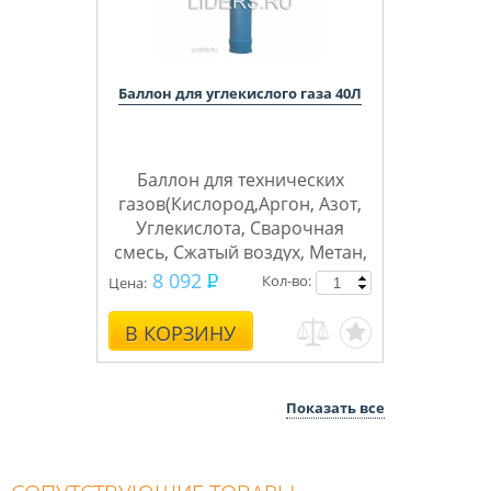
Баллон для углекислого газа 40Л
Баллон для технических
газов(Кислород,Аргон, Азот,
Углекислота, Сварочная
смесь, Сжатый воздух, Метан,
Пропан, Водород, Гелий,
8 092
Кол-во:
Цена:
Ацетилен, Аммиак)
В КОРЗИНУ
ПНТ3
Бренд баллонов
Показать все