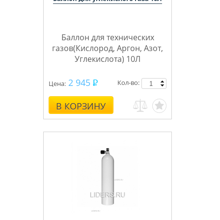
Баллон для технических
газов(Кислород, Аргон, Азот,
Углекислота) 10Л
ПНТ3
Бренд баллонов
2 945
Кол-во:
Цена:
В КОРЗИНУ