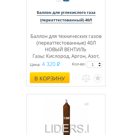
Баллон для углекислого газа
(переаттестованный) 40Л
Баллон для технических газов
(переаттестованные) 40Л
НОВЫЙ ВЕНТИЛЬ
Газы: Кислород, Аргон, Азот,
Углекислота, Сварочная
4 320
Кол-во:
Цена:
смесь, Гелий)
В КОРЗИНУ
ПНТ3
Бренд баллонов