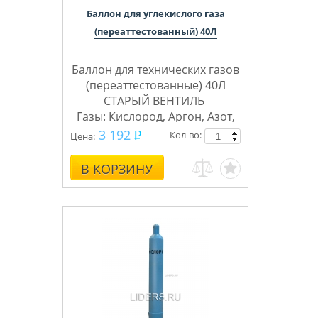
Баллон для углекислого газа
(переаттестованный) 40Л
Баллон для технических газов
(переаттестованные) 40Л
СТАРЫЙ ВЕНТИЛЬ
Газы: Кислород, Аргон, Азот,
Углекислота, Сварочная
3 192
Кол-во:
Цена:
смесь, Ацетилен)
В КОРЗИНУ
ПНТ3
Бренд баллонов