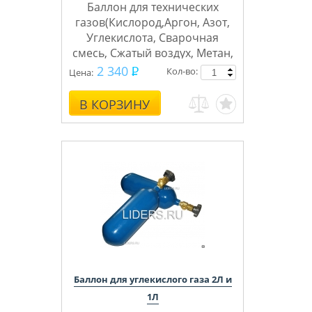
Баллон для технических
газов(Кислород,Аргон, Азот,
Углекислота, Сварочная
смесь, Сжатый воздух, Метан,
Пропан, Водород, Гелий,
2 340
Кол-во:
Цена:
Ацетилен)
В КОРЗИНУ
ТГС
Бренд баллонов
Баллон для углекислого газа 2Л и
1Л