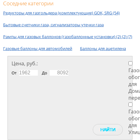
Соседние категории
Редукторы для газгольдера (комплектующие) GOK, SRG (54)
Бытовые счетчики газа, сигнализаторы утечки газа
Рампы для газовых баллонов (газобаллонные установки) (2) (2) (7)
Газовые баллоны для автомобилей
Баллоны для ацетилена
Цена, руб.:
Газ
От
До
обог
для
Дом
пер
Газ
обог
для
Улиц