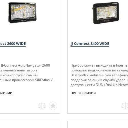
nect 2600 WIDE
JJ-Connect 3400 WIDE
JJ-Connect AutoNavigator 2600
Прибор может выходить в Internet
 стильный навигатор в
помощью подключения по канал
онком корпусе с самым
Bluetooth к мобильному телефону
енным процессором SiRFAtlas V.
поддерживающим службу удален
доступа к сети DUN (Dial-Up Netwo
наличии
нет в наличии