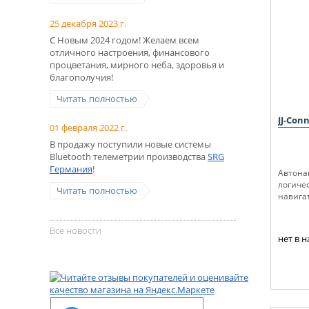
25 декабря 2023 г.
С Новым 2024 годом! Желаем всем
отличного настроения, финансового
процветания, мирного неба, здоровья и
благополучия!
Читать полностью
JJ-Con
01 февраля 2022 г.
В продажу поступили новые системы
Bluetooth телеметрии производства
SRG
Германия
!
Автонав
логиче
Читать полностью
навигат
Все новости
нет в 