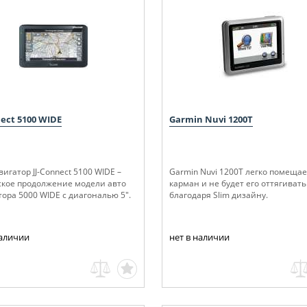
nect 5100 WIDE
Garmin Nuvi 1200Т
игатор JJ-Connect 5100 WIDE –
Garmin Nuvi 1200Т легко помещае
ское продолжение модели авто
карман и не будет его оттягивать
ора 5000 WIDE с диагональю 5".
благодаря Slim дизайну.
наличии
нет в наличии