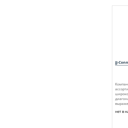
JJ-Con
Компан
ассорт
широко
диагон
выраж
возмож
нет в 