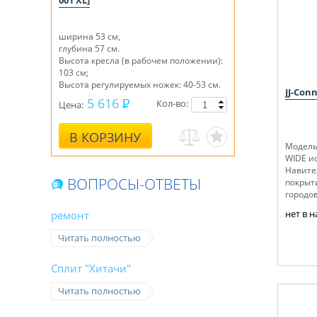
001 XL]
ширина 53 см,
глубина 57 см.
Высота кресла (в рабочем положении):
103 см;
Высота регулируемых ножек: 40-53 см.
JJ-Con
5 616
Кол-во:
Цена:
В КОРЗИНУ
Модель 
WIDE и
Навите
ВОПРОСЫ-ОТВЕТЫ
покрыт
городов
нет в 
ремонт
Читать полностью
Сплит "Хитачи"
Читать полностью