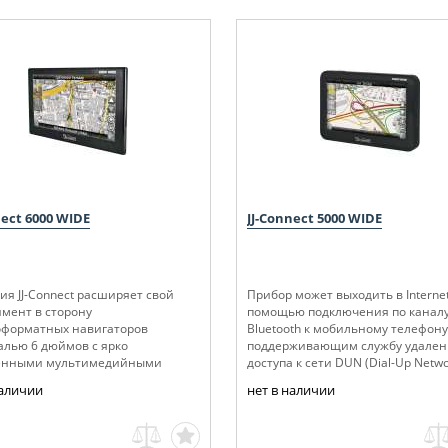
nect 6000 WIDE
JJ-Connect 5000 WIDE
ия JJ-Connect расширяет свой
Прибор может выходить в Internet
имент в сторону
помощью подключения по канал
форматных навигаторов
Bluetooth к мобильному телефону
алью 6 дюймов с ярко
поддерживающим службу удален
енными мультимедийными
доступа к сети DUN (Dial-Up Netwo
ностями.
наличии
нет в наличии