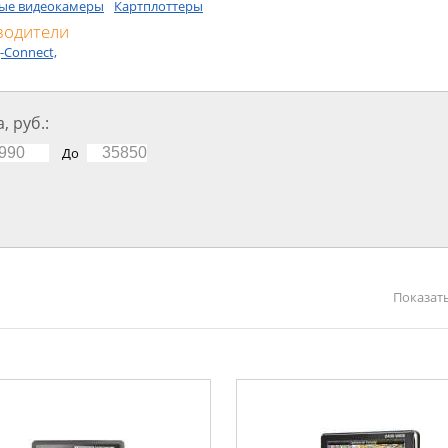
ые видеокамеры
Картплоттеры
водители
J-Connect,
, руб.:
До
Показать