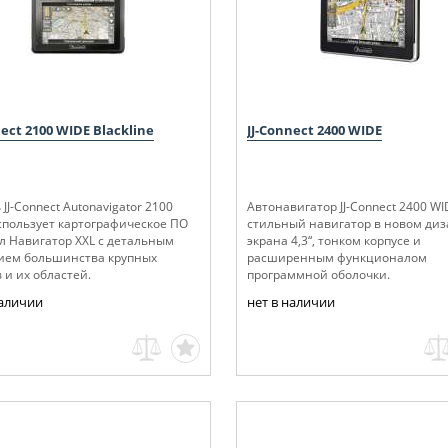
nect 2100 WIDE Blackline
JJ-Connect 2400 WIDE
JJ-Сonnect Autonavigator 2100
Автонавигатор JJ-Connect 2400 WI
спользует картографическое ПО
стильный навигатор в новом ди
л Навигатор XXL с детальным
экрана 4,3“, тонком корпусе и
ием большинства крупных
расширенным функционалом
 и их областей.
программной оболочки.
наличии
нет в наличии