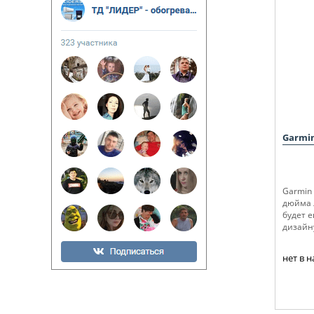
Garmin
Garmin 
дюйма 
будет е
дизайн
нет в 