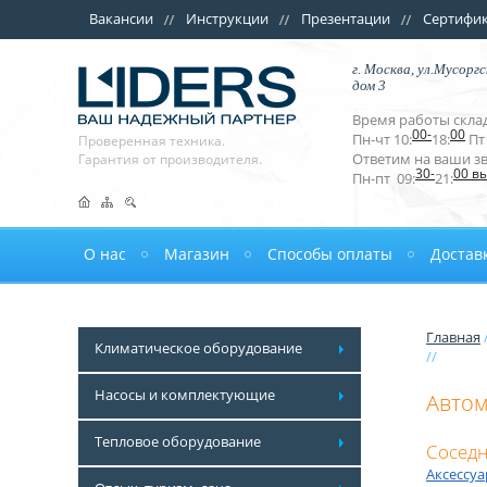
Вакансии
Инструкции
Презентации
Сертифи
г. Москва, ул.Мусоргс
дом 3
Время работы склад
00-
00
Пн-чт 10:
18:
Пт 
Проверенная техника.
Ответим на ваши з
Гарантия от производителя.
30-
00 в
Пн-пт 09:
21:
О нас
Магазин
Способы оплаты
Достав
Главная
Климатическое оборудование
//
Насосы и комплектующие
Автом
Тепловое оборудование
Соседн
Аксессу