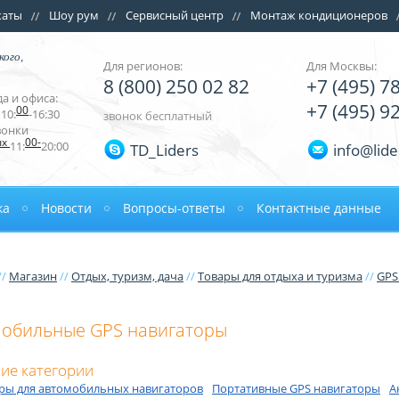
каты
Шоу рум
Сервисный центр
Монтаж кондиционеров
кого,
Для регионов:
Для Москвы:
8 (800) 250 02 82
+7 (495) 7
а и офиса:
+7 (495) 9
00
10:
-16:30
звонок бесплатный
вонки
ых
00-
11:
20:00
TD_Liders
info@lide
ка
Новости
Вопросы-ответы
Контактные данные
//
Магазин
//
Отдых, туризм, дача
//
Товары для отдыха и туризма
//
GPS
обильные GPS навигаторы
ие категории
ары для автомобильных навигаторов
Портативные GPS навигаторы
А