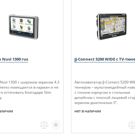
 Nuvi 1300 rus
JJ-Connect 5200 WIDE c TV-тю
Nuvi 1300
с широким экраном 4.3
Автонавигатор JJ-Connect 5200 WID
легко помещается в карман и не
тюнером – мультимедийный нав
го оттягивать благодаря Slim
с тонким корпусом и стильным
у.
дизайном с плоской лицевой сто
экраном диагональю 5”.
наличии
нет в наличии