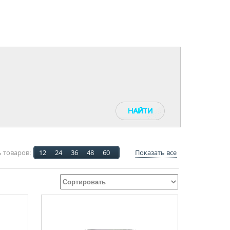
 товаров:
12
24
36
48
60
Показать все