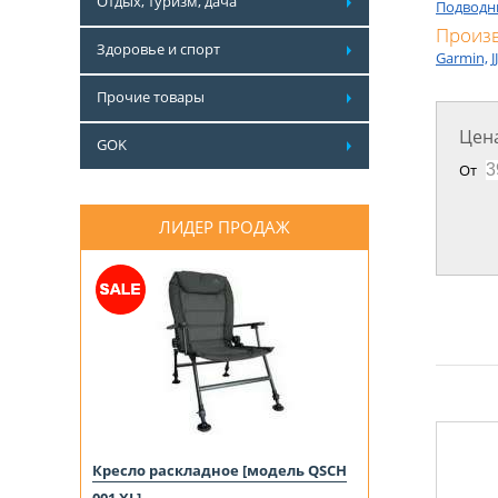
Отдых, туризм, дача
Подводн
Произ
Здоровье и спорт
Garmin,
J
Прочие товары
Цена
GOK
От
ЛИДЕР ПРОДАЖ
Кресло раскладное [модель QSCH