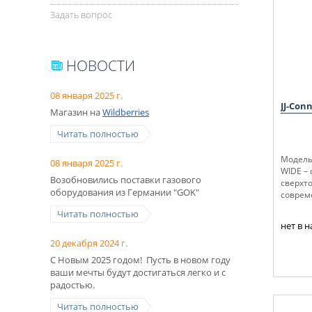
Задать вопрос
НОВОСТИ
08 января 2025 г.
JJ-Con
Магазин на
Wildberries
Читать полностью
Модель 
08 января 2025 г.
WIDE –
Возобновились поставки газового
сверхт
оборудования из Германии "GOK"
соврем
Читать полностью
нет в 
20 декабря 2024 г.
С Новым 2025 годом! Пусть в новом году
ваши мечты будут достигаться легко и с
радостью.
Читать полностью