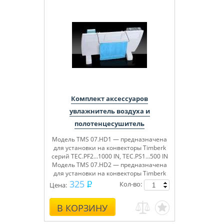
Комплект аксессуаров
увлажнитель воздуха и
полотенцесушитель
Модель TMS 07.HD1 — предназначена
для установки на конвекторы Timberk
серий TEC.PF2…1000 IN, TEC.PS1…500 IN
Модель TMS 07.HD2 — предназначена
для установки на конвекторы Timberk
серий TEC.PF2…1500 IN, TEC.PS1…1000 IN
325
Кол-во:
Цена:
Модель TMS 07.HD3 — предназначена
для установки на конвекторы Timberk
В КОРЗИНУ
серий TEC.PF2…2000 IN, TEC.PS1…1500
IN, TEC.PS1…2000 IN, TEC.PS1…2500 IN