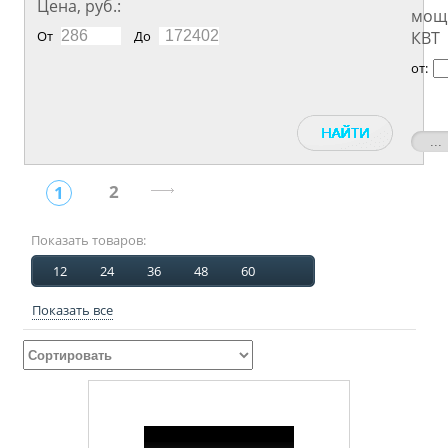
Цена, руб.:
мощ
От
До
КВТ
от:
2
1
Показать товаров:
12
24
36
48
60
Показать все