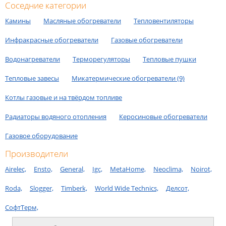
Соседние категории
Камины
Масляные обогреватели
Тепловентиляторы
Инфракрасные обогреватели
Газовые обогреватели
Водонагреватели
Терморегуляторы
Тепловые пушки
Тепловые завесы
Микатермические обогреватели (9)
Котлы газовые и на твёрдом топливе
Радиаторы водяного отопления
Керосиновые обогреватели
Газовое оборудование
Производители
Airelec,
Ensto,
General,
Igc,
MetaHome,
Neoclima,
Noirot,
Roda,
Slogger,
Timberk,
World Wide Technics,
Делсот,
СофтТерм,