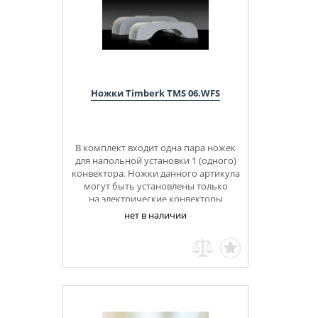
Ножки Timberk TMS 06.WFS
В комплект входит одна пара ножек
для напольной установки 1 (одного)
конвектора. Ножки данного артикула
могут быть установлены только
на электрические конвекторы
Timberk серий PF1, PF2, PS1
нет в наличии