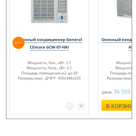
Оконный кондиционер SAMSUNG
Оконный конд
AW05N0C
Climate
Мощность, Охл., кВт: 1.5
Мощность, 
Мощность, Нагр., Вт: нет
Мощность, Н
Площадь помещения,м2: до 15
Площадь поме
19 800
Цена:
В КОРЗИН