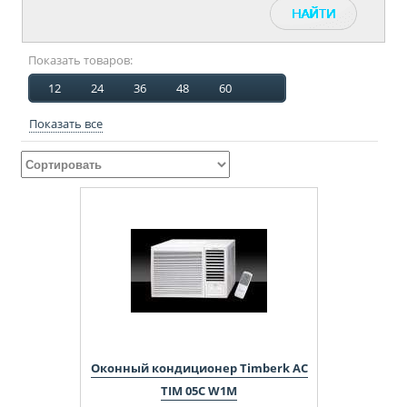
Показать товаров:
12
24
36
48
60
Показать все
Оконный кондиционер Timberk AC
TIM 05C W1M