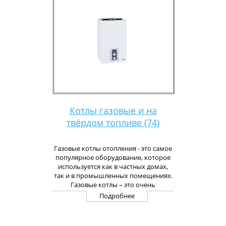
размеров помещения можно купить
масляный обогреватель с наиболее
подходящей мощностью и
количеством секций. Естественно,
чем больше помещение, тем более
высокие показатели должны иметь
приобретаемые обогреватели для
дома. Имеются масленные
обогреватели со встроенными
вентиляторами, которые помогают
"разогнать" тепло в помещении.
Наши обогреватели обогреют и
Котлы газовые и на
украсят ваш дом.
твёрдом топливе (74)
Газовые котлы отопления - это самое
популярное оборудование, которое
используется как в частных домах,
так и в промышленных помещениях.
Газовые котлы – это очень
эффективные и мощные котлы,
Подробнее
способные отапливать большие
площади. В Европе газовые котлы –
это основное оборудование для