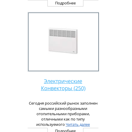
которая, не нагреваясь сама,
Подробнее
равномерно распределяет тепло от
поверхности. Иными словами этот
прибор работает без теплоносителя.
Следовательно, полностью
отсутствует износ нагревательного
элемента.
Многие думают, что нагревательный
элемент сделан из керамики, но это
не так: микатермический
нагревательный элемент состоит из
несколько слоев легких пластин,
покрытых 2 слоями слюды, при этом
рабочая температура ниже уровня
пожароопасности, прибор не
Электрические
накаляется во время работы.
Конвекторы (250)
Сегодня российский рынок заполнен
самыми разнообразными
отопительными приборами,
отличными как по типу
используемого
Читать далее
Подробнее