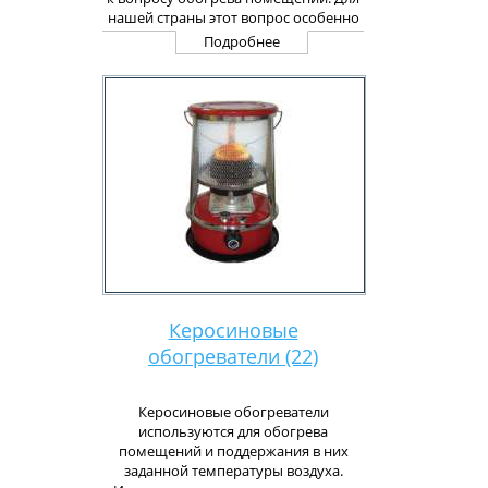
нашей страны этот вопрос особенно
актуален — Россия издавна славится
Подробнее
своим прохладным климатом. К
счастью, сегодня нам не приходится
колоть дрова, покупать уголь и
топить печи. Достойная
альтернатива, облегчающая жизнь —
водяные радиаторы и батареи
отопления, которые снабжают наши
квартиры теплом.
Керосиновые
обогреватели (22)
Керосиновые обогреватели
используются для обогрева
помещений и поддержания в них
заданной температуры воздуха.