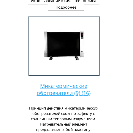
Использование в качестве топлива
керосина определяет чрезвычайно
Подробнее
высокую эффективность нагрева и
быстрое достижение заданной
температуры воздуха в помещении
даже в самую холодную зиму. А
применение современных
технологий делает их эксплуатацию
надежной и безопасной.
Микатермические
обогреватели (9) (16)
Принцип действия микатермических
обогревателей схож по эффекту с
солнечным тепловым излучением.
Нагревательный элемент
представляет собой пластину,