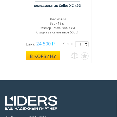
холодильник Colku XC-42G
Объем: 42л
Вес:
5 кг
Вес - 18 кг
Размер - 50х49х44,7 см
Скидка за самовывоз 500р!
24 500
Кол-во:
Цена:
В КОРЗИНУ