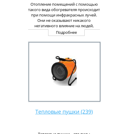
Отопление помещений с помощью
такого вида обогревателя происходит
при помощи инфракрасных лучей.
Они не оказывают никакого
негативного влияние на людей,
поэтому могут применяться для
Подробнее
обогрева жилых помещений, детских
учреждений, больниц, где
требования к безопасности бытовой
техники особенно высоки. Эти
требования включают в себя
бесшумность, отсутствие прямого
контакта с воздухом (не сжигают
кислород и не сушат воздух).
Принцип работы инфракрасного
обогревателя заключается в обогреве
окружающих предметов, а не
воздуха. Благодаря этому, прогретые
предметы сохраняют тепло и отдают
его воздуху, даже если обогреватель
Тепловые пушки (239)
уже не работает.