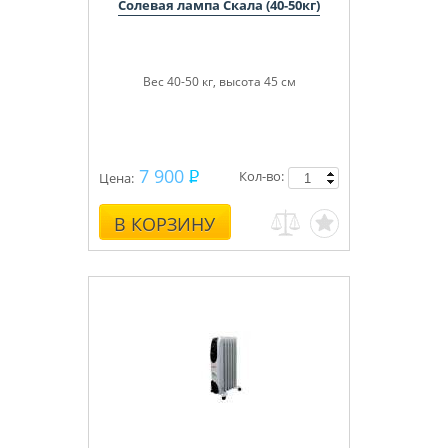
Солевая лампа Скала (40-50кг)
утилизации отходов. Во-вторых,
снижает расходы на обогрев рабочей
площади. Также тепловые пушки
используются в строительных,
промышленных, производственных и
Вес 40-50 кг, высота 45 см
сельскохозяйственных помещениях.
7 900
Кол-во:
Цена:
В КОРЗИНУ