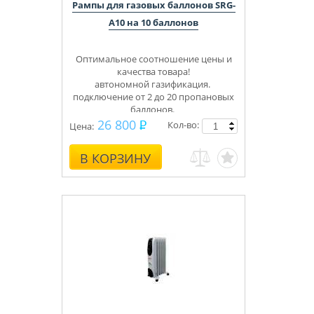
Рампы для газовых баллонов SRG-
A10 на 10 баллонов
Оптимальное соотношение цены и
качества товара!
автономной газификация.
подключение от 2 до 20 пропановых
баллонов.
Укомплектуем под ключ.
26 800
Кол-во:
Цена:
Консультации, монтаж.
В КОРЗИНУ