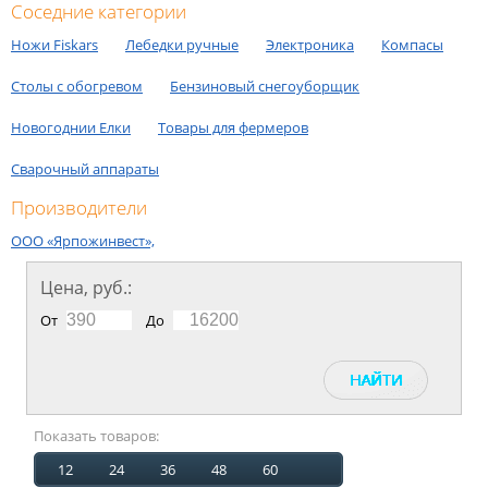
Соседние категории
Ножи Fiskars
Лебедки ручные
Электроника
Компасы
Столы с обогревом
Бензиновый снегоуборщик
Новогоднии Елки
Товары для фермеров
Сварочный аппараты
Производители
ООО «Ярпожинвест»,
Цена, руб.:
От
До
Показать товаров:
12
24
36
48
60