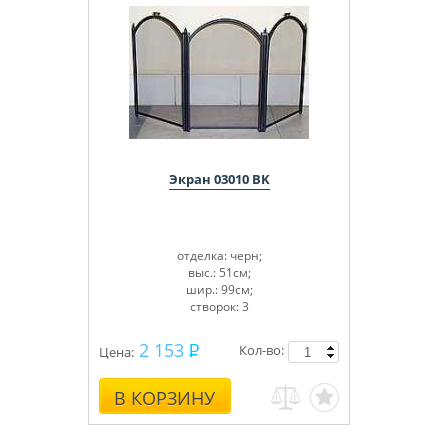
Экран 03010 BK
отделка: черн;
выс.: 51см;
шир.: 99см;
створок: 3
2 153
Кол-во:
Цена:
В КОРЗИНУ