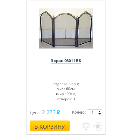
Экран 03011 BK
отделка: черн;
выс.: 60см;
шир.: 99см;
створок: 3
2 275
Кол-во:
Цена:
В КОРЗИНУ