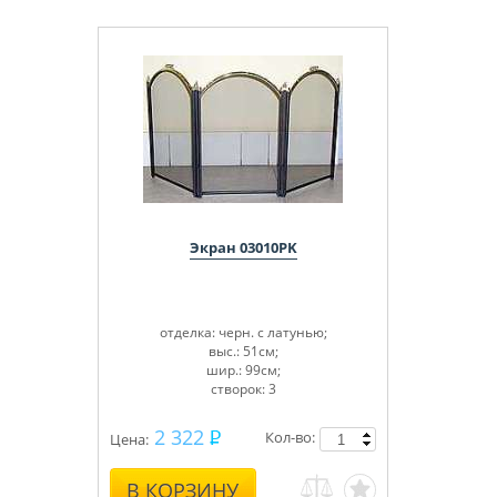
Экран 03010PK
отделка: черн. с латунью;
выс.: 51см;
шир.: 99см;
створок: 3
2 322
Кол-во:
Цена:
В КОРЗИНУ