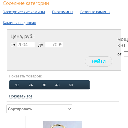
Соседние категории
Электрические камины
Биокамины
Газовые камины
Камины на дровах
Цена, руб.:
мощ
От
До
КВТ
от:
Показать товаров:
12
24
36
48
60
Показать все