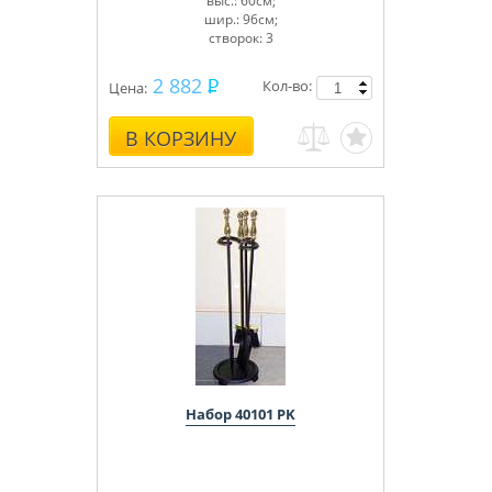
выс.: 60см;
шир.: 96см;
створок: 3
2 882
Кол-во:
Цена:
В КОРЗИНУ
Набор 40101 PK