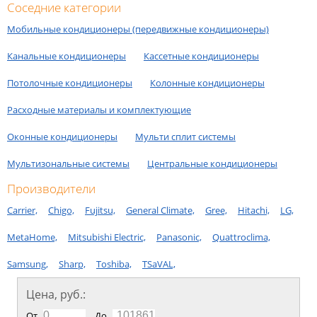
Соседние категории
Мобильные кондиционеры (передвижные кондиционеры)
Канальные кондиционеры
Кассетные кондиционеры
Потолочные кондиционеры
Колонные кондиционеры
Расходные материалы и комплектующие
Оконные кондиционеры
Мульти сплит системы
Мультизональные системы
Центральные кондиционеры
Производители
Carrier,
Chigo,
Fujitsu,
General Climate,
Gree,
Hitachi,
LG,
MetaHome,
Mitsubishi Electric,
Panasonic,
Quattroclima,
Samsung,
Sharp,
Toshiba,
TSaVAL,
Цена, руб.:
От
До