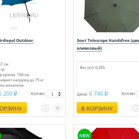
irdiepal Outdoor
Зонт Telescope Handsfree (цве
оливковый)
67 см
Вес (кг): 0,285
 гр
р купола 104 см
вают нагрузку до 75 кг
зм механика
5 200
6 740
Кол-во:
Кол-во:
Цена:
КОРЗИНУ
В КОРЗИНУ