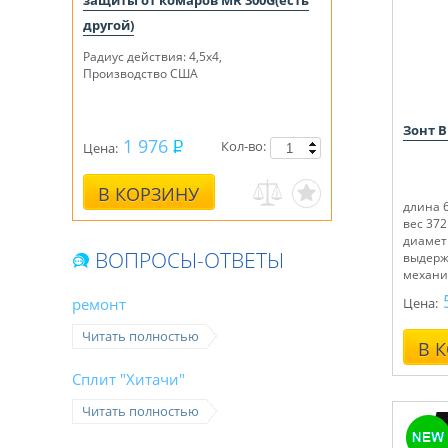
защиты от комаров MR 300G(есть
другой)
Радиус действия: 4,5х4,
Производство США
Зонт B
1 976
Кол-во:
Цена:
В КОРЗИНУ
длина 
вес 372
диамет
ВОПРОСЫ-ОТВЕТЫ
выдержи
механи
ремонт
Цена:
Читать полностью
В 
Сплит "Хитачи"
Читать полностью