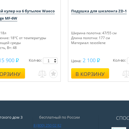
й кулер на 6 бутылок Waeco
Подушка для шезлонга ZD-1
ge MF-6W
 18л
Ширина полотна: 47/55 см
ение: 18°C от температуры
Длина полотна: 177 см
ющей среды
Материал: texstilene
ть, Вт: 48
15 900
2 100
Кол-во:
Кол-во:
Цена:
КОРЗИНУ
В КОРЗИНУ
низм: Механика
Механизм: Механика
гского дом 3
бесплатный по России
СПО
8 (800) 250 02 82