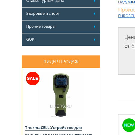
Отдых, туризм, дача
Надувны
Произ
Здоровье и спорт
EUROSCH
Прочие товары
Цена
GOK
От
ЛИДЕР ПРОДАЖ
ThermaCELL Устройство для