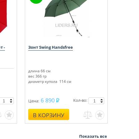
т -
Зонт Swing Handsfree
длина 66 см
Диаметр купола (см): 110
вес 366 гр
диаметр купола 114 см
6 890
Кол-во:
Цена:
В КОРЗИНУ
Показать все