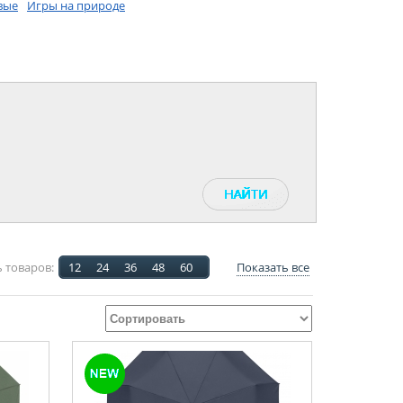
вые
Игры на природе
 товаров:
12
24
36
48
60
Показать все