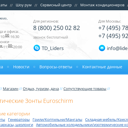
каты
Шоу рум
Сервисный центр
Монтаж кондиционеров
кого,
Для регионов:
Для Москвы:
8 (800) 250 02 82
+7 (495) 7
а и офиса:
+7 (495) 9
00
10:
-16:30
звонок бесплатный
вонки
ых
00-
11:
20:00
TD_Liders
info@lide
ка
Новости
Вопросы-ответы
Контактные данные
//
Магазин
//
Отдых, туризм, дача
//
Сопутствующие товары
//
тические Зонты Euroschirm
ие категории
еты
Генераторы
Грили/Коптильни/Мангалы
Складная мебель/Кресл
каркасы, шезлонги
Автомобильные холодильники/изотермические к