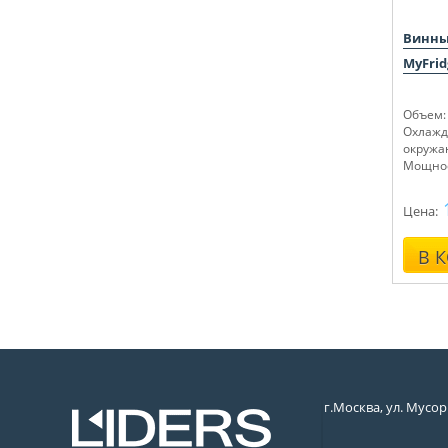
Винны
MyFrid
Объем:
Охлажд
окружа
Мощнос
Цена:
В 
Меха
г.Москва, ул. Мусор