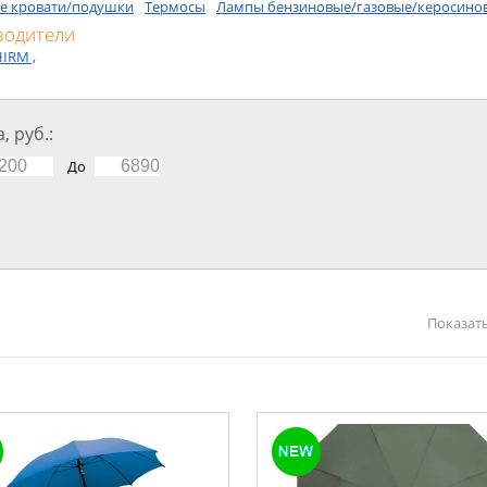
е кровати/подушки
Термосы
Лампы бензиновые/газовые/керосино
водители
IRM ,
, руб.:
До
Показать