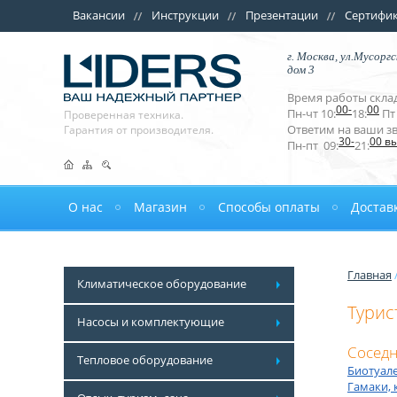
Вакансии
Инструкции
Презентации
Сертифи
г. Москва, ул.Мусоргс
дом 3
Время работы склад
00-
00
Пн-чт 10:
18:
Пт 
Проверенная техника.
Ответим на ваши з
Гарантия от производителя.
30-
00 в
Пн-пт 09:
21:
О нас
Магазин
Способы оплаты
Достав
Главная
Климатическое оборудование
Турис
Насосы и комплектующие
Соседн
Тепловое оборудование
Биотуал
Гамаки, 