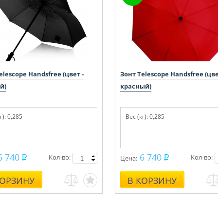
elescope Handsfree (цвет -
Зонт Telescope Handsfree (цве
й)
красный)
г): 0,285
Диаметр купола (см): 110
Вес (кг): 0,285
6 740
6 740
Кол-во:
Кол-во:
Цена:
КОРЗИНУ
В КОРЗИНУ