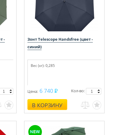
т -
Зонт Telescope Handsfree (цвет -
синий)
Вес (кг): 0,285
6 740
Кол-во:
Цена:
В КОРЗИНУ