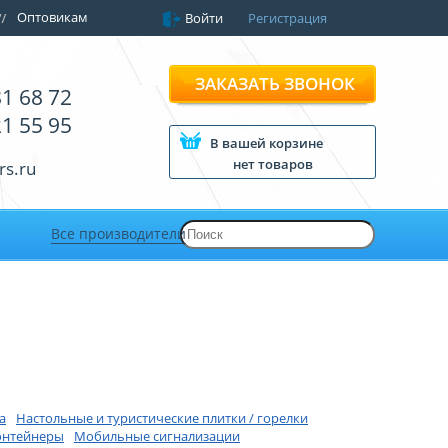
Оптовикам
Войти
Регистрация
ЗАКАЗАТЬ ЗВОНОК
81 68 72
21 55 95
В вашей корзине
нет товаров
rs.ru
Все производители
а
Hастольные и туристические плитки / горелки
онтейнеры
Мобильные сигнализации