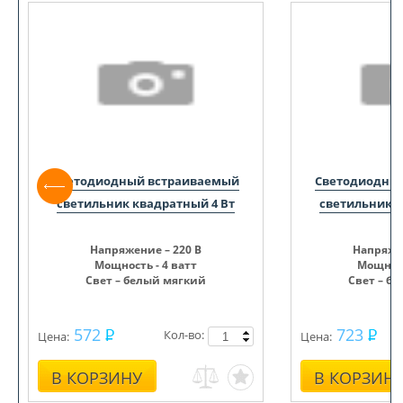
Светодиодный встраиваемый
Светодиодны
светильник круглый 9 Вт
светильник 
Напряжение – 220 В
Напряже
Мощность - 9 ватт
Мощност
Свет – белый мягкий
Свет – б
903
1 430
Кол-во:
Цена:
Цена:
В КОРЗИНУ
В КОРЗИН