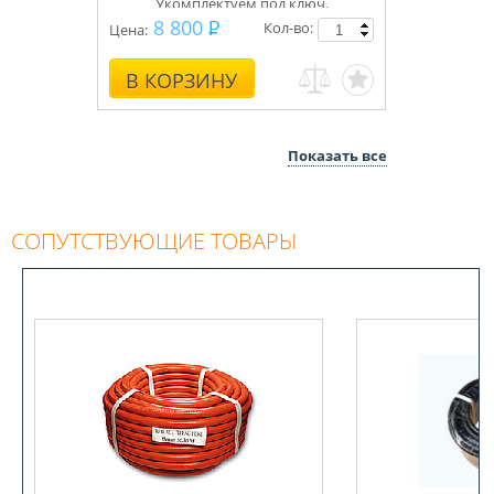
Укомплектуем под ключ.
Консультации, монтаж.
8 800
Кол-во:
Цена:
В КОРЗИНУ
Показать все
СОПУТСТВУЮЩИЕ ТОВАРЫ