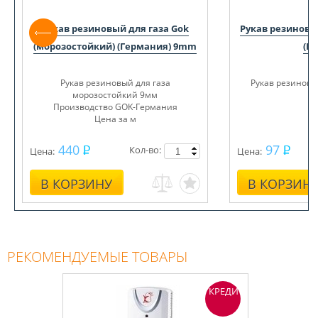
Рукав резиновый для газа Gok
Рукав резиновы
(морозостойкий) (Германия) 9mm
(Ро
Рукав резиновый для газа
Рукав резиновы
морозостойкий 9мм
Ро
Производство GOK-Германия
Цена за м
440
97
Кол-во:
Цена:
Цена:
В КОРЗИНУ
В КОРЗИН
РЕКОМЕНДУЕМЫЕ ТОВАРЫ
КРЕДИТ