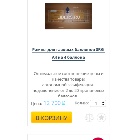
Рампы для газовых баллонов SRG-
А4 на 4 баллона
Оптимальное соотношение цены и
качества товара!
автономной газификация.
подключение от 2 до 20 пропановых
баллонов.
Укомплектуем под ключ.
12 700
Кол-во:
Цена:
Консультации, монтаж.
В КОРЗИНУ