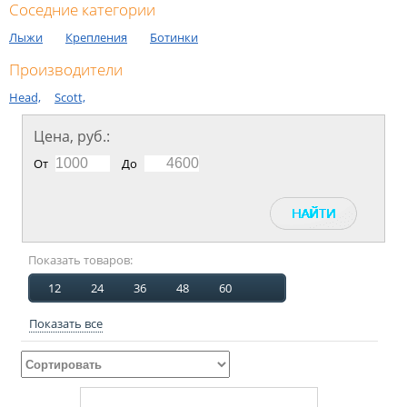
Соседние категории
Лыжи
Крепления
Ботинки
Производители
Head,
Scott,
Цена, руб.:
От
До
Показать товаров:
12
24
36
48
60
Показать все