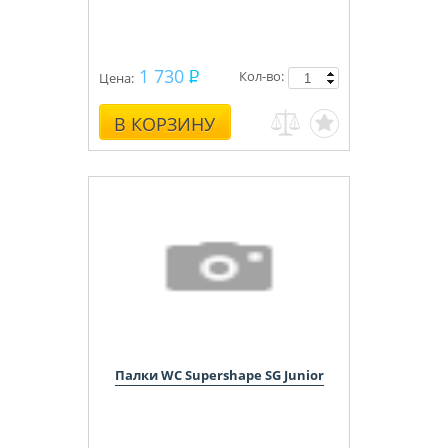
1 730
Кол-во:
Цена:
В КОРЗИНУ
Палки WC Supershape SG Junior