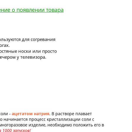
ение о появлении товара
ользуются для согревания
огах.
рстяные носки или просто
вечером у телевизора.
соли -
ацетатом натрия
. В растворе плавает
но начинается процесс кристаллизации соли с
 многоразовое изделие, необходимо положить его в
а 1000 запусков!