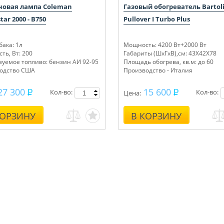
новая лампа Coleman
Газовый обогреватель Bartoli
tar 2000 - B750
Pullover I Turbo Plus
ака: 1л
Мощность: 4200 Вт+2000 Вт
ть, Вт: 200
Габариты (ШхГхВ),см: 43Х42Х78
зуемое топливо: бензин АИ 92-95
Площадь обогрева, кв.м: до 60
одство США
Производство - Италия
27 300
15 600
Кол-во:
Кол-во:
Цена:
КОРЗИНУ
В КОРЗИНУ