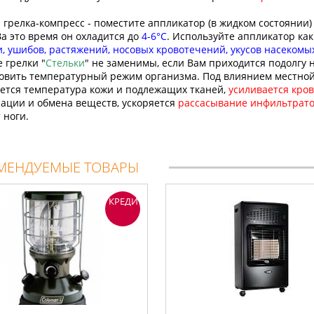
 грелка-компресс - поместите аппликатор (в жидком состоянии)
За это время он охладится до
4-6°C
. Используйте аппликатор как
, ушибов, растяжений, носовых кровотечений, укусов насекомых
 грелки "
Стельки
" не заменимы, если Вам приходится подолгу н
овить температурный режим организма. Под влиянием местной 
тся температура кожи и подлежащих тканей,
усиливается кро
ации и обмена веществ, ускоряется
рассасывание инфильтрато
 ноги.
МЕНДУЕМЫЕ ТОВАРЫ
КРЕДИТ