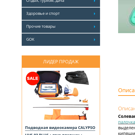
Отдых, туризм, дача
Здоровье и спорт
Прочие товары
GOK
ЛИДЕР ПРОДАЖ
Описа
Описан
Солева
палочка
Подводная видеокамера CALYPSO
выделе
кипящую