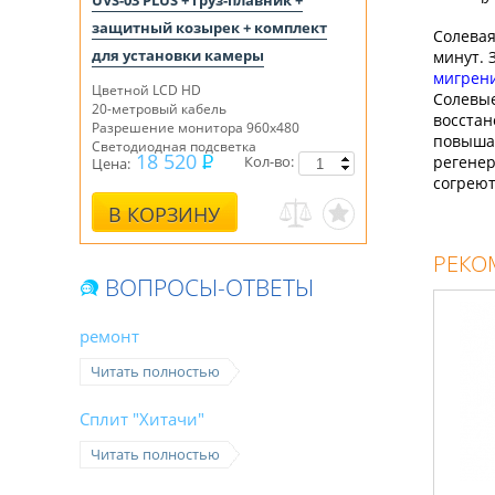
UVS-03 PLUS + груз-плавник +
защитный козырек + комплект
Солевая
для установки камеры
минут. 
мигрени
Цветной LCD HD
Солевые
20-метровый кабель
восстан
Разрешение монитора 960х480
повышае
Светодиодная подсветка
18 520
Кол-во:
регенер
Цена:
согреют
В КОРЗИНУ
РЕКО
ВОПРОСЫ-ОТВЕТЫ
ремонт
Читать полностью
Сплит "Хитачи"
Читать полностью