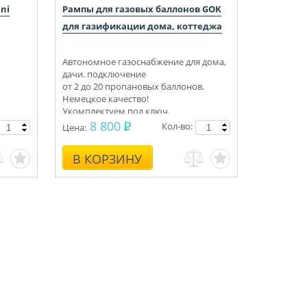
ni
Рампы для газовых баллонов GOK
для газификации дома, коттеджа
Автономное газоснабжение для дома,
дачи. подключение
от 2 до 20 пропановых баллонов.
Немецкое качество!
Укомплектуем под ключ.
Консультации, монтаж.
8 800
Кол-во:
Цена:
В КОРЗИНУ