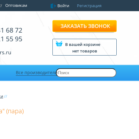
Оптовикам
Войти
Регистрация
ЗАКАЗАТЬ ЗВОНОК
81 68 72
21 55 95
В вашей корзине
нет товаров
rs.ru
Все производители
ки
//
" (пара)