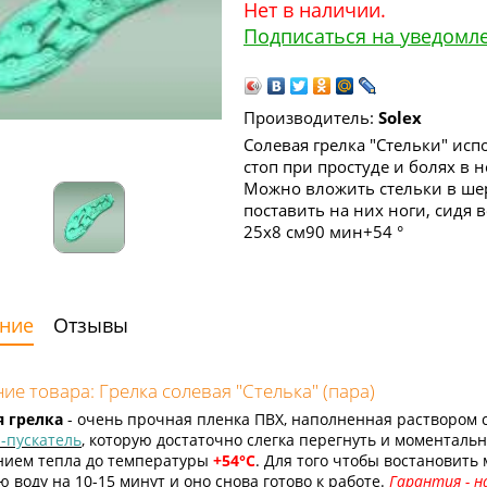
Нет в наличии.
Подписаться на уведомл
Производитель:
Solex
Солевая грелка "Стельки" исп
стоп при простуде и болях в н
Можно вложить стельки в ше
поставить на них ноги, сидя 
25x8 см
90 мин
+54 °
ние
Отзывы
ие товара: Грелка солевая "Стелька" (пара)
я грелка
- очень прочная пленка ПВХ, наполненная раствором 
-пускатель
, которую достаточно слегка перегнуть и моменталь
нием тепла до температуры
+54°C
. Для того чтобы востановить
 воду на 10-15 минут и оно снова готово к работе.
Гарантия - н