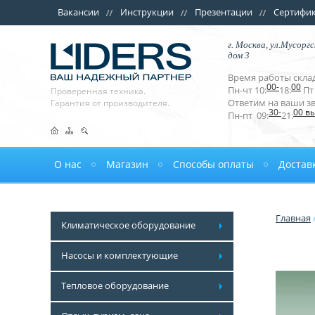
Вакансии
Инструкции
Презентации
Сертифи
г. Москва, ул.Мусоргс
дом 3
Время работы склад
00-
00
Пн-чт 10:
18:
Пт 
Проверенная техника.
Ответим на ваши з
Гарантия от производителя.
30-
00 в
Пн-пт 09:
21:
О нас
Магазин
Способы оплаты
Достав
Главная
Климатическое оборудование
Насосы и комплектующие
Тепловое оборудование