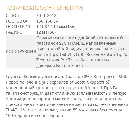
ТЕХНИЧЕСКИЕ ХАРАКТЕРИСТИКИ:
СЕЗОН
2011-2012
РОСТОВКА
156, 166 см
ГЕОМЕТРИЯ
124-84-114 мм (156),
РАДИУС
12 м (156),
Сендвич woodcore с двойной титаналовой
пластиной SSC TITANAL, направленный
вырез, двойной радиус, технология мыска и
КОНСТРУКЦИЯ
пятки Tip& Tail VENTURI, Rocker Venturi Tip S,
Технология Pre Track, база и канты с
доводкой Factory Finish
Группа: Женский универсал. Трасса: 50% / Вне трассы: 50%
Новое поколение универсалов от Scott: Скоростной
маневренный кросовер с конструкцией Venturi Tip&Tail:
такая конструкция дает отличную всплываемость и легкую
инициацию поворота в мягком снегу, сохраняя при этом
превосходный контроль канта на жестком склоне.Учитывая
Tip&Tail Venturi и ширину талии 85 мм - вам обеспечены
100% драйв и всепогодность