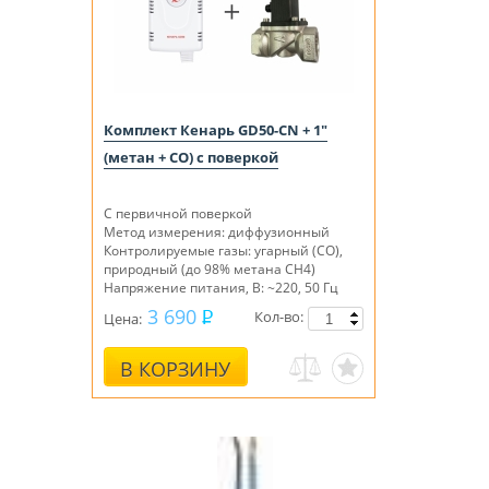
Комплект Кенарь GD50-CN + 1"
(метан + СО) с поверкой
С первичной поверкой
Метод измерения: диффузионный
Контролируемые газы: угарный (СО),
природный (до 98% метана СН4)
Напряжение питания, В: ~220, 50 Гц
3 690
Кол-во:
Цена:
В КОРЗИНУ