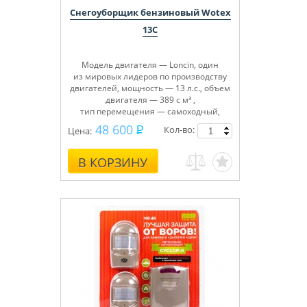
Снегоуборщик бензиновый Wotex
13C
Модель двигателя — Loncin, один
из мировых лидеров по производству
двигателей, мощность — 13 л.с., объем
двигателя — 389 с м³ ,
тип перемещения — самоходный,
объем топливного бака — 6,5 л, ширина
48 600
Кол-во:
Цена:
захвата — 83 см, высота захвата — 54
см, регулировка высоты желоба — 2
положения джойстиком с панели
В КОРЗИНУ
оператора, направление
горизонтального выброса снега — 190°,
количество скоростей — 6 вперед, 2
назад, электрозапуск — 230 В и ручной
запуск, фара, скребок для чистки узлов
и механизмов.