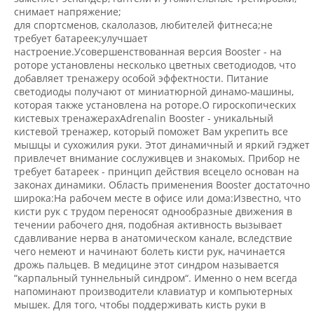
снимает напряжение;
для спортсменов, скалолазов, любителей фитнеса;не
требует батареек;улучшает
настроение.Усовершенствованная версия Booster - на
роторе установлены несколько цветных светодиодов, что
добавляет тренажеру особой эффектности. Питание
светодиоды получают от миниатюрной динамо-машины,
которая также установлена на роторе.О гироскопических
кистевых тренажерахAdrenalin Booster - уникальный
кистевой тренажер, который поможет Вам укрепить все
мышцы и сухожилия руки. Этот динамичный и яркий гэджет
привлечет внимание сослуживцев и знакомых. Прибор не
требует батареек - принцип действия всецело основан на
законах динамики. Область применения Booster достаточно
широка:На рабочем месте в офисе или дома:Известно, что
кисти рук с трудом переносят однообразные движения в
течении рабочего дня, подобная активность вызывает
сдавливание нерва в анатомическом канале, вследствие
чего немеют и начинают болеть кисти рук, начинается
дрожь пальцев. В медицине этот синдром называется
“карпальный туннельный синдром“. Именно о нем всегда
напоминают производители клавиатур и компьютерных
мышек. Для того, чтобы поддерживать кисть руки в