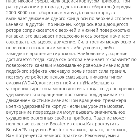
пластиковой сферы, являющейся корпусом прибора. При
раскручивании ротора до достаточных оборотов (порядка
2000-3000 тыс. оборотов в минуту), наклон корпуса
вызывает движение одного конца оси по верхней стороне
канавки, в другой - по нижней. Когда ось вращающегося
ротора соприкасается с верхней и нижней поверхностью
канавки, это вызывает прецессию и ось ротора начинает
совершать кольцевое движение. Сила трения между осью и
поверхностью канавки может либо ускорять, либо
замедлять вращение гироскопа. Наибольшее ускорение
достигается тогда, когда ось ротора начинает “скользить” по
поверхности канавки максимально ровно.Внимание: Для
подобного эффекта ключевую роль играет сила трения,
поэтому устройство нельзя смазывать никаким типом
смазки (WD-40, консистентной и т.п)!Наибольшего
ускорения гироскопа можно достичь тогда, когда он крепко
удерживается и вращение постоянно поддерживается
движением кисти.Внимание: При вращении тренажера
крепко удерживайте корпус - если Вы уроните Booster,
внутренние повреждения могут вызвать значительное
ухудшение разгонных свойств прибора. Падение может
полностью вывести Booster из строя.Как раскрутить
Booster?Раскрутить Booster несложно, однако, возможно,
Вам потребуется немного практики. Рекомендуемый