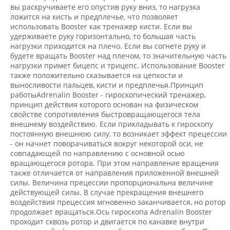
вы раскручиваете его опустив руку вниз, то нагрузка
ложится на кисть и предплечье, что позволяет
использовать Booster как тренажер кисти. Если вы
удерживаете руку горизонтально, то большая часть
нагрузки приходится на плечо. Если вы согнете руку и
будете вращать Booster над плечом, то значительную часть
нагрузки примет бицепс и трицепс. Использование Booster
также положительно сказывается на цепкости и
выносливости пальцев, кисти и предплечья.Принцип
работыAdrenalin Booster - гироскопический тренажер,
принцип действия которого основан на физическом
свойстве сопротивления быстровращающегося тела
внешнему воздействию. Если прикладывать к гироскопу
постоянную внешнюю силу, то возникает эффект прецессии
- он начнет поворачиваться вокруг некоторой оси, не
совпадающей по направлению с основной осью
вращающегося ротора. При этом направление вращения
также отличается от направления приложенной внешней
силы. Величина прецессии пропорциональна величине
действующей силы. В случае прекращения внешнего
воздействия прецессия мгновенно заканчивается, но ротор
продолжает вращаться.Ось гироскопа Adrenalin Booster
проходит сквозь ротор и двигается по канавке внутри