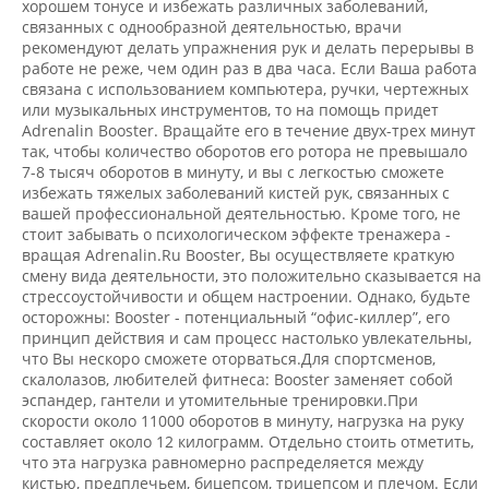
хорошем тонусе и избежать различных заболеваний,
связанных с однообразной деятельностью, врачи
рекомендуют делать упражнения рук и делать перерывы в
работе не реже, чем один раз в два часа. Если Ваша работа
связана с использованием компьютера, ручки, чертежных
или музыкальных инструментов, то на помощь придет
Adrenalin Booster. Вращайте его в течение двух-трех минут
так, чтобы количество оборотов его ротора не превышало
7-8 тысяч оборотов в минуту, и вы с легкостью сможете
избежать тяжелых заболеваний кистей рук, связанных с
вашей профессиональной деятельностью. Кроме того, не
стоит забывать о психологическом эффекте тренажера -
вращая Adrenalin.Ru Booster, Вы осуществляете краткую
смену вида деятельности, это положительно сказывается на
стрессоустойчивости и общем настроении. Однако, будьте
осторожны: Booster - потенциальный “офис-киллер”, его
принцип действия и сам процесс настолько увлекательны,
что Вы нескоро сможете оторваться.Для спортсменов,
скалолазов, любителей фитнеса: Booster заменяет собой
эспандер, гантели и утомительные тренировки.При
скорости около 11000 оборотов в минуту, нагрузка на руку
составляет около 12 килограмм. Отдельно стоить отметить,
что эта нагрузка равномерно распределяется между
кистью, предплечьем, бицепсом, трицепсом и плечом. Если