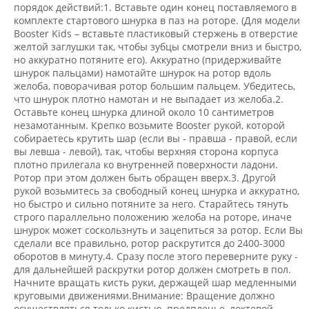
порядок действий:1. Вставьте один конец поставляемого в
комплекте стартового шнурка в паз на роторе. (Для модели
Booster Kids – вставьте пластиковый стержень в отверстие
желтой заглушки так, чтобы зубцы смотрели вниз и быстро,
но аккуратно потяните его). Аккуратно (придерживайте
шнурок пальцами) намотайте шнурок на ротор вдоль
желоба, поворачивая ротор большим пальцем. Убедитесь,
что шнурок плотно намотан и не выпадает из желоба.2.
Оставьте конец шнурка длиной около 10 сантиметров
незамотанным. Крепко возьмите Booster рукой, которой
собираетесь крутить шар (если вы - правша - правой, если
вы левша - левой), так, чтобы верхняя сторона корпуса
плотно прилегала ко внутренней поверхности ладони.
Ротор при этом должен быть обращен вверх.3. Другой
рукой возьмитесь за свободный конец шнурка и аккуратно,
но быстро и сильно потяните за него. Старайтесь тянуть
строго параллельно положению желоба на роторе, иначе
шнурок может соскользнуть и зацепиться за ротор. Если Вы
сделали все правильно, ротор раскрутится до 2400-3000
оборотов в минуту.4. Сразу после этого переверните руку -
для дальнейшей раскрутки ротор должен смотреть в пол.
Начните вращать кисть руки, держащей шар медленными
круговыми движениями.Внимание: Вращение должно
осуществляться только кистью, предплечье, локтевой