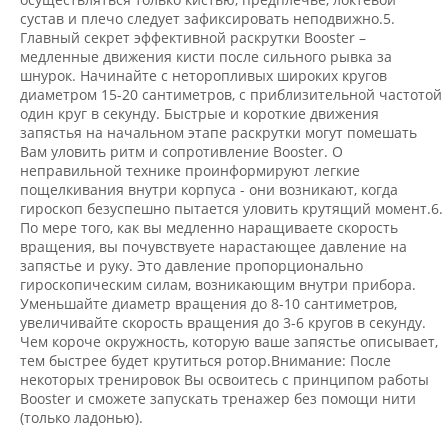
сустав и плечо следует зафиксировать неподвижно.5.
Главный секрет эффективной раскрутки Booster –
медленные движения кисти после сильного рывка за
шнурок. Начинайте с неторопливых широких кругов
диаметром 15-20 сантиметров, с приблизительной частотой
один круг в секунду. Быстрые и короткие движения
запястья на начальном этапе раскрутки могут помешать
Вам уловить ритм и сопротивление Booster. О
неправильной технике проинформируют легкие
пощелкивания внутри корпуса - они возникают, когда
гироскоп безуспешно пытается уловить крутящий момент.6.
По мере того, как вы медленно наращиваете скорость
вращения, вы почувствуете нарастающее давление на
запястье и руку. Это давление пропорционально
гироскопическим силам, возникающим внутри прибора.
Уменьшайте диаметр вращения до 8-10 сантиметров,
увеличивайте скорость вращения до 3-6 кругов в секунду.
Чем короче окружность, которую ваше запястье описывает,
тем быстрее будет крутиться ротор.Внимание: После
некоторых тренировок Вы освоитесь с принципом работы
Booster и сможете запускать тренажер без помощи нити
(только ладонью).