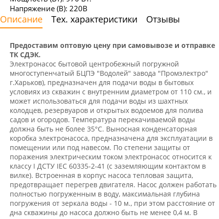
Напряжение (В): 220В
Описание
Тех. характеристики
Отзывы
Предоставим оптовую цену при самовывозе и отправке
ТК СДЭК.
Электронасос бытовой центробежный погружной
многоступенчатый БЦПЭ "Водолей" завода "Промэлектро"
г.Харьков), предназначен для подачи воды в бытовых
условиях из скважин с внутренним диаметром от 110 см., и
может использоваться для подачи воды из шахтных
колодцев, резервуаров и открытых водоемов для полива
садов и огородов. Температура перекачиваемой воды
должна быть не более 35°С. Выносная конденсаторная
коробка электронасоса, предназначена для эксплуатации в
помещении или под навесом. По степени защиты от
поражения электрическим током электронасос относится к
классу І ДСТУ ІЕС 60335-2-41 (с заземляющим контактом в
вилке). Встроенная в корпус насоса тепловая защита,
предотвращает перегрев двигателя. Насос должен работать
полностью погруженным в воду, максимальная глубина
погружения от зеркала воды - 10 м., при этом расстояние от
дна скважины до насоса должно быть не менее 0,4 м. В