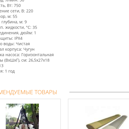
ь, Вт: 750
ние сети, В: 220
ор, м: 55
 глубина, м: 9
п. жидкости, °С: 35
единения, дюйм: 1
ащиты: IPX4
о воды: Чистая
л корпуса: Чугун
ка насоса: Горизонтальная
ы (ВхШхГ), см: 26,5х27х18
13
я: 1 год
МЕНДУЕМЫЕ ТОВАРЫ