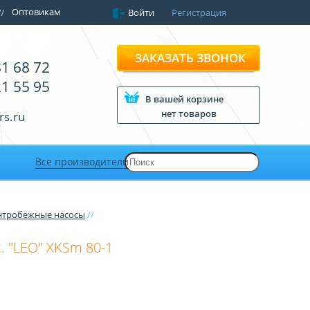
Оптовикам
Войти
Регистрация
ЗАКАЗАТЬ ЗВОНОК
81 68 72
21 55 95
В вашей корзине
нет товаров
rs.ru
Все производители
нтробежные насосы
//
. "LEO" XKSm 80-1