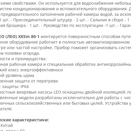
кими свойствами. Он используется для водоснабжения небольш
истем кондиционирования и вспомогательного оборудования. 
 предварительного заполнения рабочей камеры водой, за исклю
 1 шт. - Присоединительный штуцер - 2 шт. - Сальник в сборе - 1 
ая брошюра - 1 шт. - Руководство по эксплуатации -1 шт. - Гаран
EO (ЛЕО) XKSm 80-1
монтируется поверхностным способом путе
ное оборудование работает в полностью автоматизированном 
ре или частой настройке. Прибор поможет организовать систе
м поливки огорода.
ости и преимущества:
нная рабочая камера и специальная обработка антикоррозийны
кий класс энергоэффективноси
ий уровень шума
оенная защита от перегрева
с защиты: IPX4
остные вихревые насосы LEO оснащены двойной изоляцией, по
вленные модели разработаны исключительно для работы с чис
личных сельскохозяйственных или бытовых целей. Устройства 
ателя.
еские характеристики:
 Китай
д. л/мин: 50