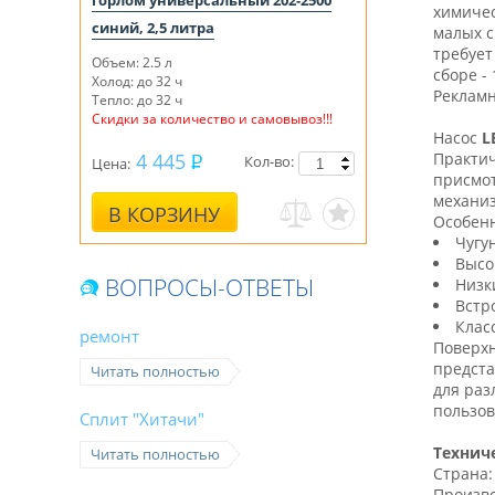
горлом универсальный 202-2500
химичес
синий, 2,5 литра
малых с
требует
Объем: 2.5 л
сборе -
Холод: до 32 ч
Рекламн
Тепло: до 32 ч
Скидки за количество и самовывоз!!!
Насос
L
4 445
Практич
Кол-во:
Цена:
присмот
механиз
В КОРЗИНУ
Особенн
Чугу
Высо
ВОПРОСЫ-ОТВЕТЫ
Низк
Встр
Клас
ремонт
Поверхн
предста
Читать полностью
для раз
пользов
Сплит "Хитачи"
Технич
Читать полностью
Страна:
Произво