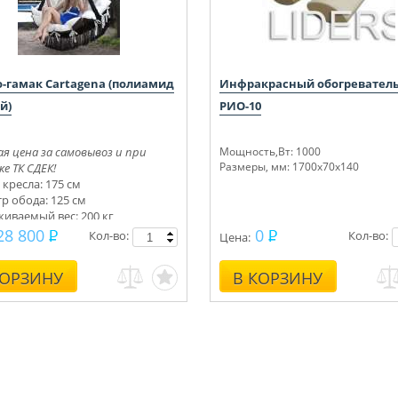
о-гамак Cartagena (полиамид
Инфракрасный обогревател
й)
РИО-10
я цена за самовывоз и при
Мощность,Вт: 1000
Размеры, мм: 1700х70х140
е ТК СДЕК!
 кресла: 175 см
р обода: 125 см
иваемый вес: 200 кг
28 800
0
Кол-во:
Кол-во:
Цена:
КОРЗИНУ
В КОРЗИНУ