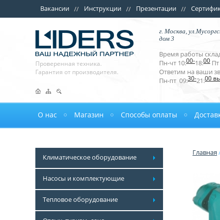
Вакансии
Инструкции
Презентации
Сертифи
г. Москва, ул.Мусоргс
дом 3
Время работы склад
00-
00
Пн-чт 10:
18:
Пт 
Проверенная техника.
Ответим на ваши з
Гарантия от производителя.
30-
00 в
Пн-пт 09:
21:
О нас
Магазин
Способы оплаты
Достав
Главная
Климатическое оборудование
Насосы и комплектующие
Тепловое оборудование