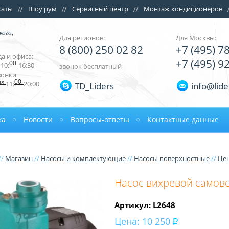
каты
Шоу рум
Сервисный центр
Монтаж кондиционеров
кого,
Для регионов:
Для Москвы:
8 (800) 250 02 82
+7 (495) 7
а и офиса:
+7 (495) 9
00
10:
-16:30
звонок бесплатный
вонки
ых
00-
11:
20:00
TD_Liders
info@lide
ка
Новости
Вопросы-ответы
Контактные данные
//
Магазин
//
Насосы и комплектующие
//
Насосы поверхностные
//
Це
Насос вихревой самовс
Артикул: L2648
Цена:
10 250