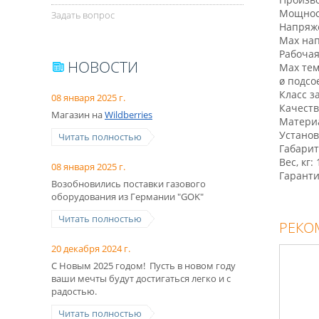
Мощност
Задать вопрос
Напряже
Max нап
Рабочая
НОВОСТИ
Max тем
ø подсо
Класс з
08 января 2025 г.
Качеств
Магазин на
Wildberries
Материа
Установ
Читать полностью
Габарит
Вес, кг: 
08 января 2025 г.
Гаранти
Возобновились поставки газового
оборудования из Германии "GOK"
Читать полностью
РЕКО
20 декабря 2024 г.
С Новым 2025 годом! Пусть в новом году
ваши мечты будут достигаться легко и с
радостью.
Читать полностью