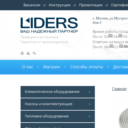
Вакансии
Инструкции
Презентации
Сертифи
г. Москва, ул.Мусоргс
дом 3
Время работы склад
00-
00
Пн-чт 10:
18:
Пт 
Проверенная техника.
Ответим на ваши з
Гарантия от производителя.
30-
00 в
Пн-пт 09:
21:
О нас
Магазин
Способы оплаты
Достав
Главная
Климатическое оборудование
Насосы и комплектующие
Тепловое оборудование