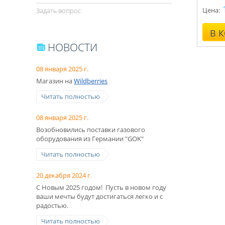
Укомпл
Цена:
Задать вопрос
Консул
В 
НОВОСТИ
08 января 2025 г.
Магазин на
Wildberries
Читать полностью
08 января 2025 г.
Возобновились поставки газового
оборудования из Германии "GOK"
Читать полностью
20 декабря 2024 г.
С Новым 2025 годом! Пусть в новом году
ваши мечты будут достигаться легко и с
радостью.
Читать полностью