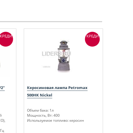
КРЕДИТ
КРЕДИТ
/2"
Керосиновая лампа Petromax
500HK Nickel
Объем бака: 1л
й
Мощность, Вт: 400
О),
Используемое топливо: керосин
 Гц