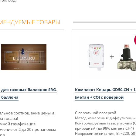
МЕНДУЕМЫЕ ТОВАРЫ
 для газовых баллонов SRG-
Комплект Кенарь GD50-CN + 1
4 баллона
(метан + СО) с поверкой
льное соотношение цены и
С первичной поверкой
Метод измерения: диффузионны
ва товара!
Контролируемые газы: угарный (С
мной газификация.
природный (до 98% метана СН4)
чение от 2 до 20 пропановых
Напряжение питания, В: ~220, 50
ов.