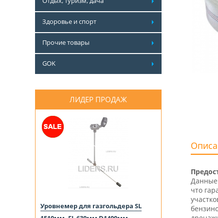
Отдых, туризм, дача
Здоровье и спорт
Прочие товары
GOK
ЛИДЕР ПРОДАЖ
Описа
Предос
Данные 
что гар
участко
Уровнемер для газгольдера SL
бензино
дренажн