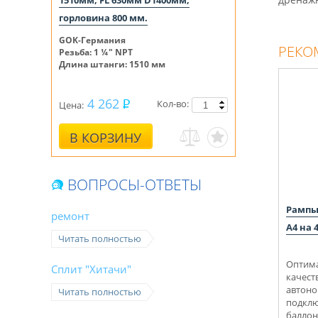
1510мм, FL 630мм D1400мм,
горловина 800 мм.
GOK-Германия
РЕКО
Резьба: 1 ¼" NPT
Длина штанги: 1510 мм
4 262
Кол-во:
Цена:
В КОРЗИНУ
ВОПРОСЫ-ОТВЕТЫ
Рампы
ремонт
А4 на 
Читать полностью
Оптима
Сплит "Хитачи"
качест
автоно
Читать полностью
подклю
баллон