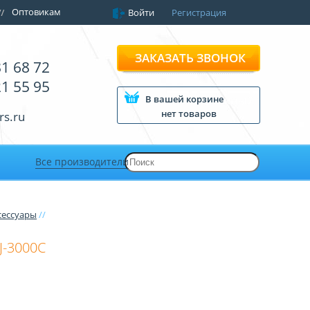
Оптовикам
Войти
Регистрация
ЗАКАЗАТЬ ЗВОНОК
81 68 72
21 55 95
В вашей корзине
нет товаров
rs.ru
Все производители
сессуары
//
J-3000C