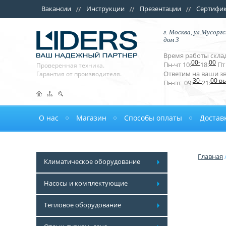
Вакансии
Инструкции
Презентации
Сертифи
г. Москва, ул.Мусоргс
дом 3
Время работы склад
00-
00
Пн-чт 10:
18:
Пт 
Проверенная техника.
Ответим на ваши з
Гарантия от производителя.
30-
00 в
Пн-пт 09:
21:
О нас
Магазин
Способы оплаты
Достав
Главная
Климатическое оборудование
Насосы и комплектующие
Тепловое оборудование