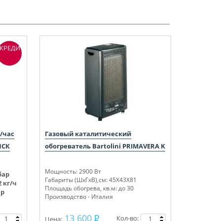
КРЕДИТ
г/час
Газовый каталитический
ПСК
обогреватель Bartolini PRIMAVERA K
Мощность: 2900 Вт
ар
Габариты (ШхГхВ),см: 45Х43Х81
 кг/ч
Площадь обогрева, кв.м: до 30
ар
Производство - Италия
13 600
Кол-во:
Цена: