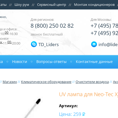
каты
Шоу рум
Сервисный центр
Монтаж кондиционеров
кого,
Для регионов:
Для Москвы:
8 (800) 250 02 82
+7 (495) 7
а и офиса:
+7 (495) 9
00
10:
-16:30
звонок бесплатный
вонки
ых
00-
11:
20:00
TD_Liders
info@lide
ка
Новости
Вопросы-ответы
Контактные данные
//
Магазин
//
Климатическое оборудование
//
Очистители воздуха
//
Ак
UV лампа для Neo-Tec X
Артикул:
Цена:
259