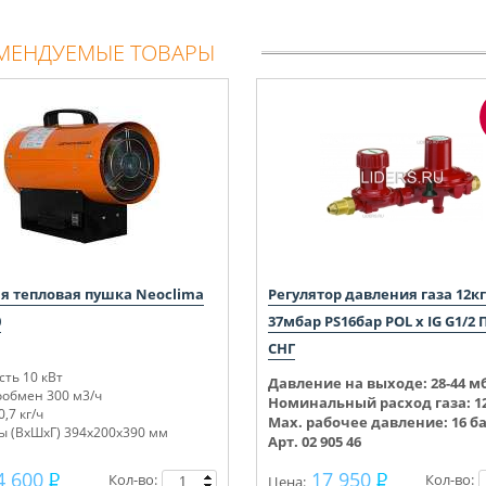
МЕНДУЕМЫЕ ТОВАРЫ
ая тепловая пушка Neoclima
Регулятор давления газа 12к
0
37мбар PS16бар POL x IG G1/2 
СНГ
ть 10 кВт
Давление на выходе:
28-44
мб
ообмен 300 м3/ч
Номинальный расход газа: 12
0,7 кг/ч
Max. рабочее давление: 16 б
ы (ВхШхГ) 394х200х390 мм
Арт. 02 905 46
4 600
17 950
Кол-во:
Кол-во:
Цена: