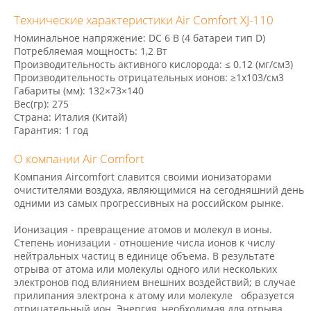
Технические характеристики Air Comfort XJ-110
Номинальное напряжение: DC 6 В (4 батареи тип D)
Потребляемая мощность: 1,2 Вт
Производительность активного кислорода: ≤ 0.12 (мг/см3)
Производительность отрицательных ионов: ≥1x103/см3
Габариты (мм): 132×73×140
Вес(гр): 275
Страна: Италия (Китай)
Гарантия: 1 год
О компании Air Comfort
Компания Aircomfort славится своими ионизаторами
очистителями воздуха, являющимися на сегодняшний день
одними из самых прогрессивных на российском рынке.
Ионизация - превращение атомов и молекул в ионы.
Степень ионизации - отношение числа ионов к числу
нейтральных частиц в единице объема. В результате
отрыва от атома или молекулы одного или нескольких
электронов под влиянием внешних воздействий; в случае
прилипания электрона к атому или молекуле образуется
отрицательный ион. Энергия, необходимая для отрыва