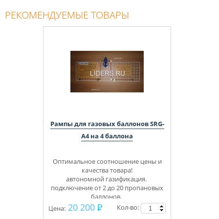
РЕКОМЕНДУЕМЫЕ ТОВАРЫ
Рампы для газовых баллонов SRG-
А4 на 4 баллона
Оптимальное соотношение цены и
качества товара!
автономной газификация.
подключение от 2 до 20 пропановых
баллонов.
Укомплектуем под ключ.
20 200
Кол-во:
Цена:
Консультации, монтаж.