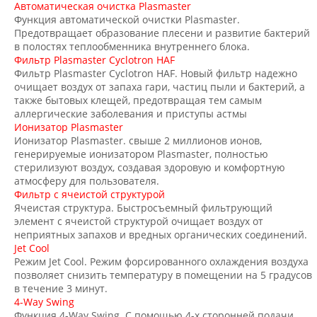
Автоматическая очистка Plasmaster
Функция автоматической очистки Plasmaster.
Предотвращает образование плесени и развитие бактерий
в полостях теплообменника внутреннего блока.
Фильтр Plasmaster Cyclotron HAF
Фильтр Plasmaster Cyclotron HAF. Новый фильтр надежно
очищает воздух от запаха гари, частиц пыли и бактерий, а
также бытовых клещей, предотвращая тем самым
аллергические заболевания и приступы астмы
Ионизатор Plasmaster
Ионизатор Plasmaster. свыше 2 миллионов ионов,
генерируемые ионизатором Plasmaster, полностью
стерилизуют воздух, создавая здоровую и комфортную
атмосферу для пользователя.
Фильтр с ячеистой структурой
Ячеистая структура. Быстросъемный фильтрующий
элемент с ячеистой структурой очищает воздух от
неприятных запахов и вредных органических соединений.
Jet Cool
Режим Jet Cool. Режим форсированного охлаждения воздуха
позволяет снизить температуру в помещении на 5 градусов
в течение 3 минут.
4-Way Swing
Функция 4-Way Swing. С помощью 4-х сторонней подачи