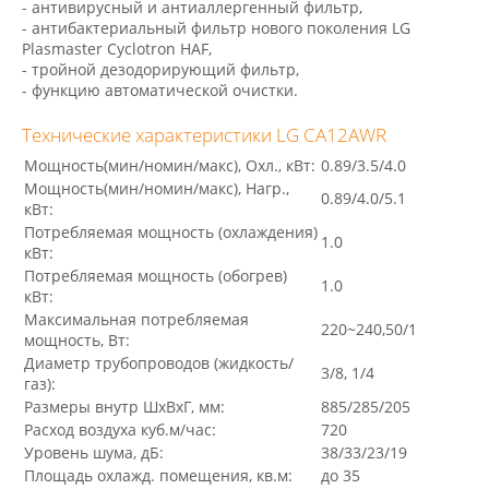
- антивирусный и антиаллергенный фильтр,
- антибактериальный фильтр нового поколения LG
Plasmaster Cyclotron HAF,
- тройной дезодорирующий фильтр,
- функцию автоматической очистки.
Технические характеристики LG CA12AWR
Мощность(мин/номин/макс), Охл., кВт:
0.89/3.5/4.0
Мощность(мин/номин/макс), Нагр.,
0.89/4.0/5.1
кВт:
Потребляемая мощность (охлаждения)
1.0
кВт:
Потребляемая мощность (обогрев)
1.0
кВт:
Максимальная потребляемая
220~240,50/1
мощность, Вт:
Диаметр трубопроводов (жидкость/
3/8, 1/4
газ):
Размеры внутр ШхВхГ, мм:
885/285/205
Расход воздуха куб.м/час:
720
Уровень шума, дБ:
38/33/23/19
Площадь охлажд. помещения, кв.м:
до 35