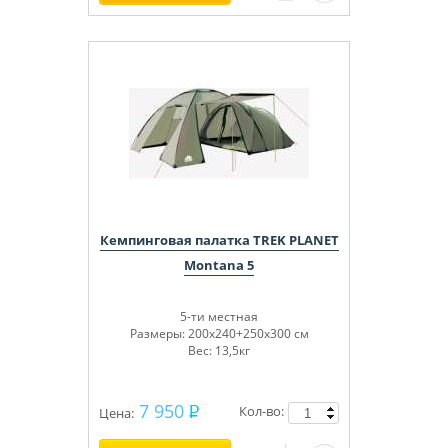
В качестве источника света
используется маломощная лампочка 15
Ватт. Эта лампа также идет в красивой
подарочной коробке и будет отличным
подарком для любого человека!
Кемпинговая палатка TREK PLANET
Montana 5
5-ти местная
Размеры: 200х240+250х300 см
Вес: 13,5кг
7 950
Кол-во:
Цена: