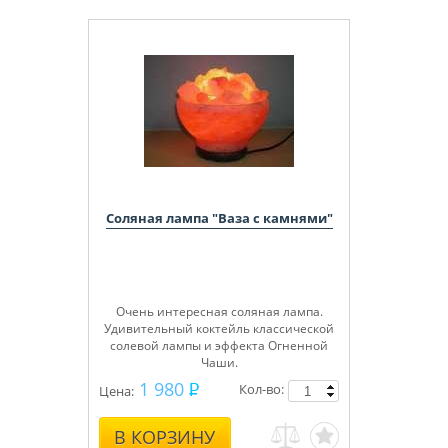
Соляная лампа "Ваза с камнями"
Очень интересная соляная лампа.
Удивительный коктейль классической
солевой лампы и эффекта Огненной
Чаши.
В качестве корпуса лампы используется
1 980
Кол-во:
Цена:
специально обработанная каменная
соль. В качестве наполнения также
используются куски природной
В КОРЗИНУ
каменной соли.