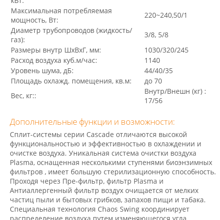
кВт:
Максимальная потребляемая
220~240,50/1
мощность, Вт:
Диаметр трубопроводов (жидкость/
3/8, 5/8
газ):
Размеры внутр ШхВхГ, мм:
1030/320/245
Расход воздуха куб.м/час:
1140
Уровень шума, дБ:
44/40/35
Площадь охлажд. помещения, кв.м:
до 70
Внутр/Внешн (кг) :
Вес, кг::
17/56
Дополнительные функции и возможности:
Сплит-системы серии Cascade отличаются высокой
функциональностью и эффективностью в охлаждении и
очистке воздуха. Уникальная система очистки воздуха
Plasma, оснащенная несколькими ступенями биоэнзимных
фильтров , имеет большую стерилизационную способность.
Проходя через Пре-фильтр, фильтр Plasma и
Антиаллергенный фильтр воздух очищается от мелких
частиц пыли и бытовых грибков, запахов пищи и табака.
Специальная технология Chaos Swing координирует
распределение воздуха путем изменяющегося угла