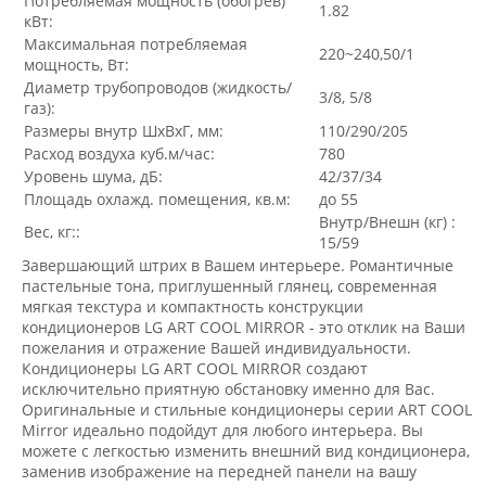
Потребляемая мощность (обогрев)
1.82
кВт:
Максимальная потребляемая
220~240,50/1
мощность, Вт:
Диаметр трубопроводов (жидкость/
3/8, 5/8
газ):
Размеры внутр ШхВхГ, мм:
110/290/205
Расход воздуха куб.м/час:
780
Уровень шума, дБ:
42/37/34
Площадь охлажд. помещения, кв.м:
до 55
Внутр/Внешн (кг) :
Вес, кг::
15/59
Завершающий штрих в Вашем интерьере. Романтичные
пастельные тона, приглушенный глянец, современная
мягкая текстура и компактность конструкции
кондиционеров LG ART COOL MIRROR - это отклик на Ваши
пожелания и отражение Вашей индивидуальности.
Кондиционеры LG ART COOL MIRROR создают
исключительно приятную обстановку именно для Вас.
Оригинальные и стильные кондиционеры серии ART COOL
Mirror идеально подойдут для любого интерьера. Вы
можете c легкостью изменить внешний вид кондиционера,
заменив изображение на передней панели на вашу