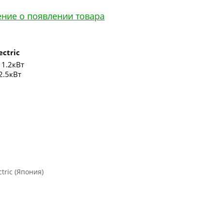
ение о появлении товара
ectric
11.2кВт
2.5кВт
ctric (Япония)