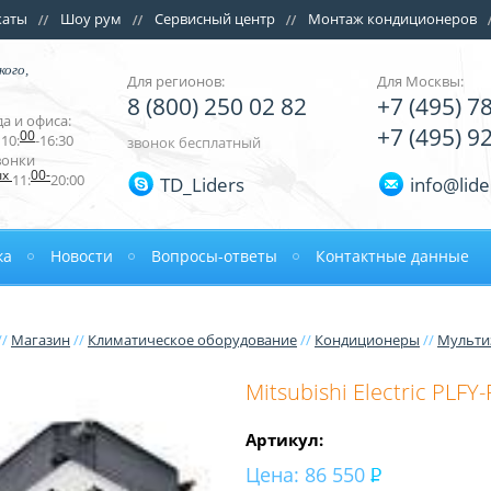
каты
Шоу рум
Сервисный центр
Монтаж кондиционеров
кого,
Для регионов:
Для Москвы:
8 (800) 250 02 82
+7 (495) 7
а и офиса:
+7 (495) 9
00
10:
-16:30
звонок бесплатный
вонки
ых
00-
11:
20:00
TD_Liders
info@lide
ка
Новости
Вопросы-ответы
Контактные данные
//
Магазин
//
Климатическое оборудование
//
Кондиционеры
//
Мульти
Mitsubishi Electric PLF
Артикул:
Цена:
86 550