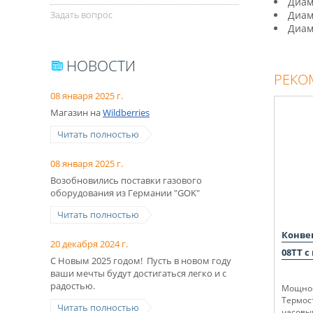
Диам
Задать вопрос
Диам
Диамет
НОВОСТИ
РЕКО
08 января 2025 г.
Магазин на
Wildberries
Читать полностью
08 января 2025 г.
Возобновились поставки газового
оборудования из Германии "GOK"
Читать полностью
Конве
20 декабря 2024 г.
08TT с
С Новым 2025 годом! Пусть в новом году
ваши мечты будут достигаться легко и с
радостью.
Мощнос
Термост
Читать полностью
часовы