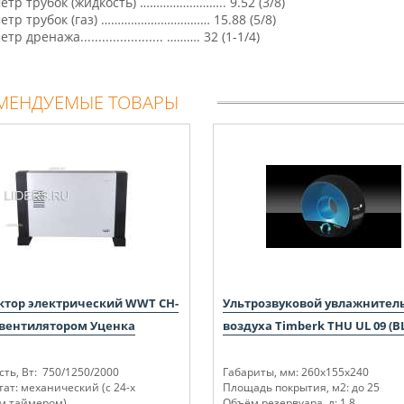
етр трубок (жидкость) …………………….. 9.52 (3/8)
етр трубок (газ) …………………………… 15.88 (5/8)
р дренажа....................... ………. 32 (1-1/4)
МЕНДУЕМЫЕ ТОВАРЫ
ктор электрический WWT CH-
Ультрозвуковой увлажнител
 вентилятором Уценка
воздуха Timberk THU UL 09 (B
ть, Вт: 750/1250/2000
Габариты, мм: 260x155x240
ат: механический (с 24-х
Площадь покрытия, м2: до 25
м таймером)
Объём резервуара, л: 1.8