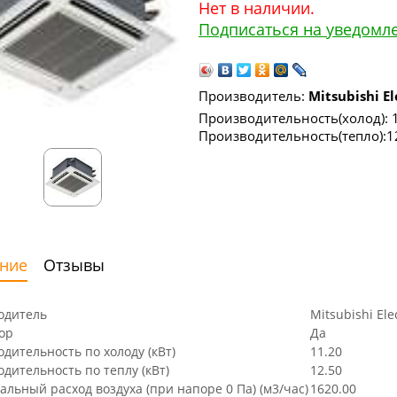
Нет в наличии.
Подписаться на уведомл
Производитель:
Mitsubishi El
Производительность(холод): 
Производительность(тепло):1
ние
Отзывы
одитель
Mitsubishi Ele
ор
Да
дительность по холоду (кВт)
11.20
дительность по теплу (кВт)
12.50
льный расход воздуха (при напоре 0 Па) (м3/час)
1620.00