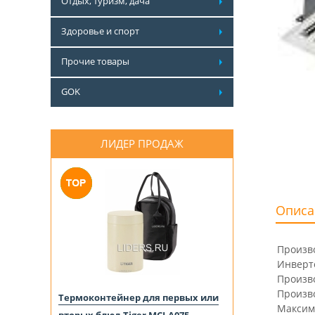
Отдых, туризм, дача
Здоровье и спорт
Прочие товары
GOK
ЛИДЕР ПРОДАЖ
Описа
Произв
Инверт
Произво
Произво
Термоконтейнер для первых или
Максима