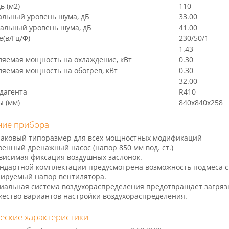
ь (м2)
110
льный уровень шума, дБ
33.00
альный уровень шума, дБ
41.00
(в/Гц/Ф)
230/50/1
1.43
ляемая мощность на охлаждение, кВт
0.30
яемая мощность на обогрев, кВт
0.30
32.00
дагента
R410
ы (мм)
840x840x258
ние прибора
аковый типоразмер для всех мощностных модификаций
оенный дренажный насос (напор 850 мм вод. ст.)
висимая фиксация воздушных заслонок.
андартной комплектации предусмотрена возможность подмеса с
лируемый напор вентилятора.
иальная система воздухораспределения предотвращает загряз
ество вариантов настройки воздухораспределения.
еские характеристики