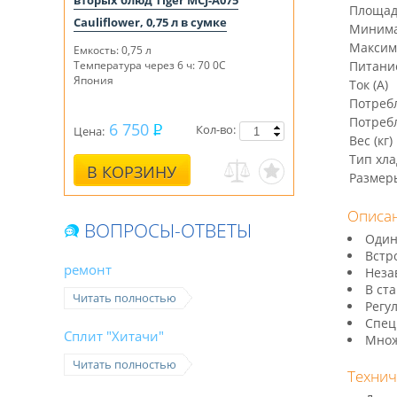
вторых блюд Tiger MCJ-A075
Площад
Cauliflower, 0,75 л в сумке
Минима
Максим
Емкость: 0,75 л
Температура через 6 ч: 70 0С
Питание
Япония
Ток (А)
Потреб
Потребл
6 750
Кол-во:
Цена:
Вес (кг)
Тип хла
В КОРЗИНУ
Размер
Описа
ВОПРОСЫ-ОТВЕТЫ
Один
Встр
ремонт
Неза
В ст
Читать полностью
Регу
Спец
Сплит "Хитачи"
Множ
Читать полностью
Технич