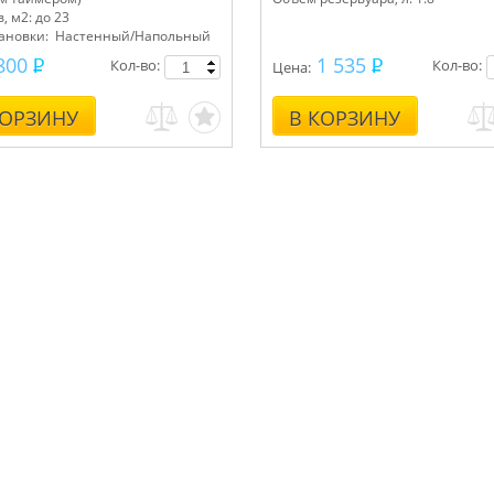
, м2: до 23
тановки: Настенный/Напольный
800
1 535
Кол-во:
Кол-во:
Цена:
КОРЗИНУ
В КОРЗИНУ