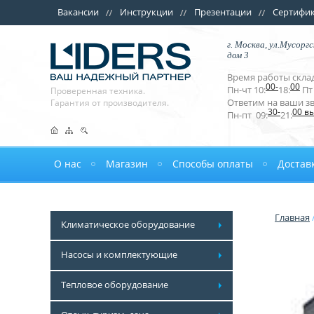
Вакансии
Инструкции
Презентации
Сертифи
г. Москва, ул.Мусоргс
дом 3
Время работы склад
00-
00
Пн-чт 10:
18:
Пт 
Проверенная техника.
Ответим на ваши з
Гарантия от производителя.
30-
00 в
Пн-пт 09:
21:
О нас
Магазин
Способы оплаты
Достав
Главная
Климатическое оборудование
Насосы и комплектующие
Тепловое оборудование