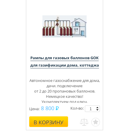
Рампы для газовых баллонов GOK
для газификации дома, коттеджа
Автономное газоснабжение для дома,
дачи. подключение
от 2 до 20 пропановых баллонов.
Немецкое качество!
Укомплектуем под ключ.
Консультации, монтаж.
8 800
Кол-во:
Цена:
В КОРЗИНУ