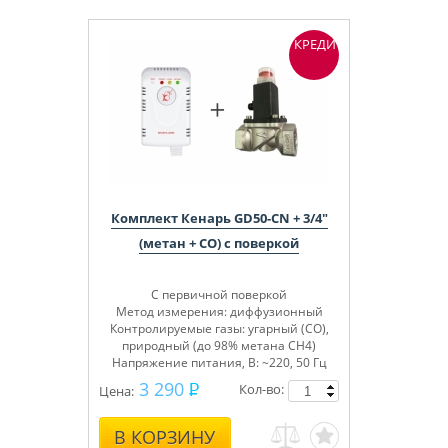
КРЕДИТ
Комплект Кенарь GD50-CN + 3/4"
(метан + СО) с поверкой
С первичной поверкой
Метод измерения: диффузионный
Контролируемые газы:
угарный (СО),
природный (до 98% метана СН4)
Напряжение питания, В: ~220, 50 Гц
3 290
Кол-во:
Цена:
В КОРЗИНУ