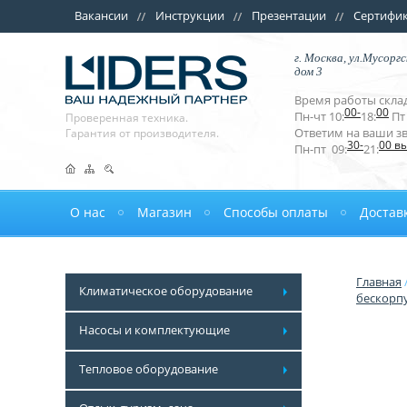
Вакансии
Инструкции
Презентации
Сертифи
г. Москва, ул.Мусоргс
дом 3
Время работы склад
00-
00
Пн-чт 10:
18:
Пт 
Проверенная техника.
Ответим на ваши з
Гарантия от производителя.
30-
00 в
Пн-пт 09:
21:
О нас
Магазин
Способы оплаты
Достав
Главная
Климатическое оборудование
бескорпу
Насосы и комплектующие
Тепловое оборудование