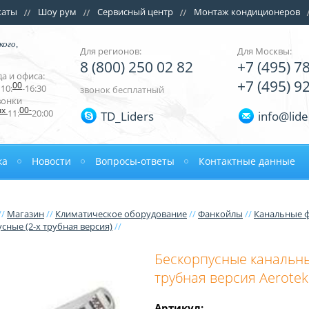
каты
Шоу рум
Сервисный центр
Монтаж кондиционеров
кого,
Для регионов:
Для Москвы:
8 (800) 250 02 82
+7 (495) 7
а и офиса:
+7 (495) 9
00
10:
-16:30
звонок бесплатный
вонки
ых
00-
11:
20:00
TD_Liders
info@lide
ка
Новости
Вопросы-ответы
Контактные данные
//
Магазин
//
Климатическое оборудование
//
Фанкойлы
//
Канальные 
сные (2-х трубная версия)
//
Бескорпусные канальны
трубная версия Aerotek
Артикул: