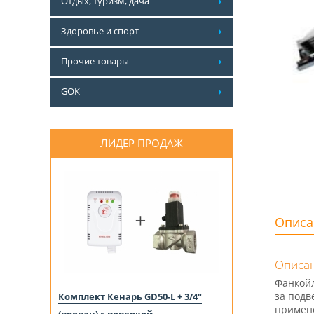
Отдых, туризм, дача
Здоровье и спорт
Прочие товары
GOK
ЛИДЕР ПРОДАЖ
Описа
Описан
Фанкойл
за подв
Комплект Кенарь GD50-L + 3/4"
примене