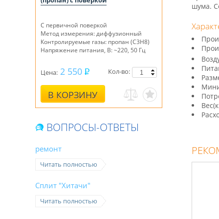
(пропан) с поверкой
шума. С
Характ
С первичной поверкой
Метод измерения: диффузионный
Прои
Контролируемые газы: пропан (C3H8)
Прои
Напряжение питания, В: ~220, 50 Гц
Возд
Пита
2 550
Кол-во:
Цена:
Разм
Мини
В КОРЗИНУ
Потр
Вес(к
Расх
ВОПРОСЫ-ОТВЕТЫ
ремонт
РЕКО
Читать полностью
Сплит "Хитачи"
Читать полностью