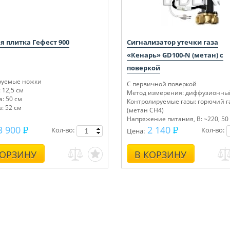
я плитка Гефест 900
Сигнализатор утечки газа
«Кенарь» GD100-N (метан) с
поверкой
руемые ножки
С первичной поверкой
 12,5 см
Метод измерения: диффузионны
: 50 см
Контролируемые газы: горючий г
: 52 см
(метан СН4)
Напряжение питания, В: ~220, 50
Сертифицирован
3 900
2 140
Кол-во:
Кол-во:
Цена:
КОРЗИНУ
В КОРЗИНУ