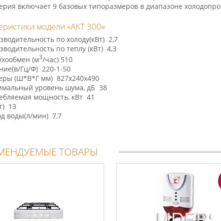
ерия включает 9 базовых типоразмеров в диапазоне холодопрои
еристики модели «AKT 300»
зводительность по холоду(кВт) 2,7
зводительность по теплу (кВт) 4,3
3
ухообмен (м
/час) 510
ние(в/Гц/Ф) 220-1-50
еры (Ш*В*Г мм) 827х240х490
мальный уровень шума, дБ 38
ебляемая мощность, кВт 41
г) 13
од воды(л/мин) 7,7
МЕНДУЕМЫЕ ТОВАРЫ