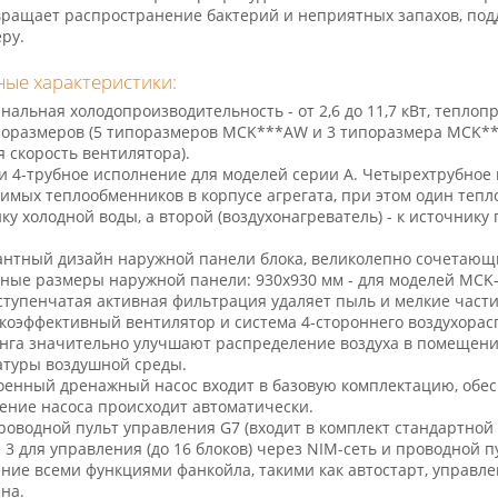
ращает распространение бактерий и неприятных запахов, под
ру.
ые характеристики:
альная холодопроизводительность - от 2,6 до 11,7 кВт, теплопро
поразмеров (5 типоразмеров MCK***AW и 3 типоразмера MCK***C
я скорость вентилятора).
ли 4-трубное исполнение для моделей серии А. Четырехтрубное
имых теплообменников в корпусе агрегата, при этом один тепл
ку холодной воды, а второй (воздухонагреватель) - к источнику
антный дизайн наружной панели блока, великолепно сочетающи
ные размеры наружной панели: 930х930 мм - для моделей MCK
ступенчатая активная фильтрация удаляет пыль и мелкие части
коэффективный вентилятор и система 4-стороннего воздухора
нга значительно улучшают распределение воздуха в помещени
туры воздушной среды.
оенный дренажный насос входит в базовую комплектацию, обесп
ние насоса происходит автоматически.
роводной пульт управления G7 (входит в комплект стандартной 
 3 для управления (до 16 блоков) через NIM-сеть и проводной
ние всеми функциями фанкойла, такими как автостарт, управле
на.