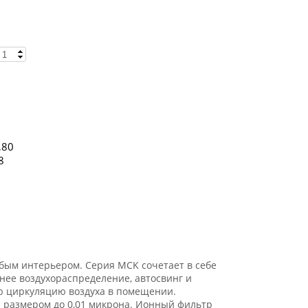
,80
8
ым интерьером. Серия MCK сочетает в себе
нее воздухораспределение, автосвинг и
ю циркуляцию воздуха в помещении.
 размером до 0,01 микрона. Ионный фильтр