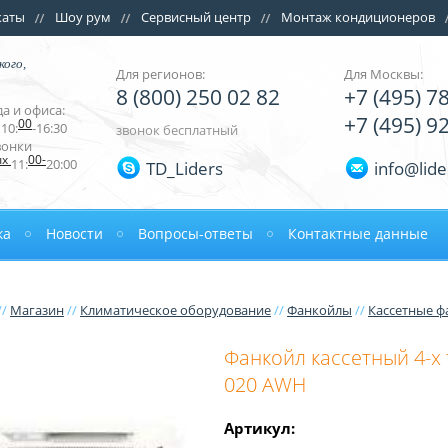
каты
Шоу рум
Сервисный центр
Монтаж кондиционеров
кого,
Для регионов:
Для Москвы:
8 (800) 250 02 82
+7 (495) 7
а и офиса:
+7 (495) 9
00
10:
-16:30
звонок бесплатный
вонки
ых
00-
11:
20:00
TD_Liders
info@lide
ка
Новости
Вопросы-ответы
Контактные данные
//
Магазин
//
Климатическое оборудование
//
Фанкойлы
//
Кассетные 
Фанкойл кассетный 4-х
020 AWH
Артикул: