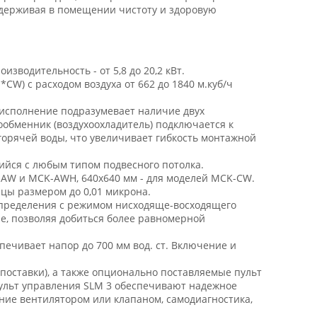
держивая в помещении чистоту и здоровую
изводительность - от 5,8 до 20,2 кВт.
W) с расходом воздуха от 662 до 1840 м.куб/ч
 исполнение подразумевает наличие двух
ообменник (воздухоохладитель) подключается к
 горячей воды, что увеличивает гибкость монтажной
йся с любым типом подвесного потолка.
-AW и MCK-AWH, 640х640 мм - для моделей MCK-CW.
цы размером до 0,01 микрона.
спределения с режимом нисходяще-восходящего
е, позволяя добиться более равномерной
ечивает напор до 700 мм вод. ст. Включение и
поставки), а также опционально поставляемые пульт
 пульт управления SLM 3 обеспечивают надежное
ние вентилятором или клапаном, самодиагностика,