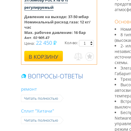
37/50мбар POL x IG G ½
предотв
регулируемый
атмосфе
Давление на выходе:
37-50 мбар
Основн
Номинальный расход газа: 12 кг/
час
Номин
Max. рабочее давление: 16 бар
8 ти
Арт. 02 905 47
(высока
22 450
Кол-во:
Цена:
2- и
независ
В КОРЗИНУ
источни
схемы.
Элег
Габарит
ВОПРОСЫ-ОТВЕТЫ
Трех
Высо
ремонт
автосви
темпера
Читать полностью
Встр
выключе
Сплит "Хитачи"
Бесп
Netware
Читать полностью
управле
режим с