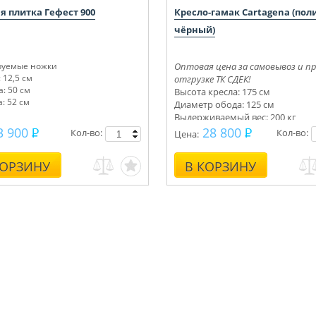
я плитка Гефест 900
Кресло-гамак Cartagena (по
чёрный)
руемые ножки
Оптовая цена за самовывоз и п
 12,5 см
отгрузке ТК СДЕК!
: 50 см
Высота кресла: 175 см
: 52 см
Диаметр обода: 125 см
Выдерживаемый вес: 200 кг
3 900
28 800
Кол-во:
Кол-во:
Цена:
КОРЗИНУ
В КОРЗИНУ