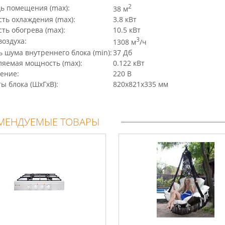
2
ь помещения (max):
38 м
ть охлаждения (max):
3.8 кВт
ь обогрева (max):
10.5 кВт
3
воздуха:
1308 м
/ч
 шума внутреннего блока (min):
37 Дб
ляемая мощность (max):
0.122 кВт
ение:
220 В
ы блока (ШхГхВ):
820x821x335 мм
МЕНДУЕМЫЕ ТОВАРЫ