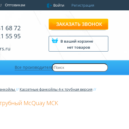
Оптовикам
Войти
Регистрация
ЗАКАЗАТЬ ЗВОНОК
81 68 72
21 55 95
В вашей корзине
нет товаров
rs.ru
Все производители
фанкойлы
//
Кассетные фанкойлы 4-х трубная версия
//
 трубный McQuay MCK