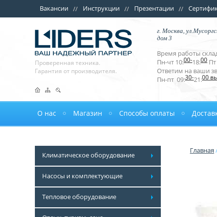
Вакансии
Инструкции
Презентации
Сертифи
г. Москва, ул.Мусоргс
дом 3
Время работы склад
00-
00
Пн-чт 10:
18:
Пт 
Проверенная техника.
Ответим на ваши з
Гарантия от производителя.
30-
00 в
Пн-пт 09:
21:
О нас
Магазин
Способы оплаты
Достав
Главная
Климатическое оборудование
Насосы и комплектующие
Тепловое оборудование