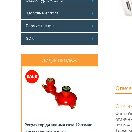
Отдых, туризм, дача
Здоровье и спорт
Прочие товары
GOK
ЛИДЕР ПРОДАЖ
Описа
Описан
Фанкойл
отличны
Регулятор давления газа 12кг/час
возможн
Трехсту