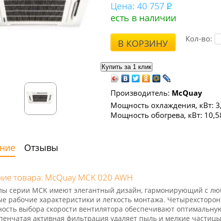
Цена:
40 757
есть в наличии
Кол-во:
В КОРЗИНУ
Производитель:
McQuay
Мощность охлаждения, кВт: 3
Мощность обогрева, кВт: 10,5
ние
Отзывы
ие товара: McQuay MCK 020 AWH
ы серии MCK имеют элегантный дизайн, гармонирующий с люб
е рабочие характеристики и легкость монтажа. Четырехсторон
ость выбора скорости вентилятора обеспечивают оптимальну
пенчатая активная фильтрация удаляет пыль и мелкие частицы