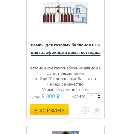
Рампы для газовых баллонов GOK
для газификации дома, коттеджа
Автономное газоснабжение для дома,
дачи. подключение
от 2 до 20 пропановых баллонов.
Немецкое качество!
Укомплектуем под ключ.
Консультации, монтаж.
8 800
Кол-во:
Цена:
В КОРЗИНУ