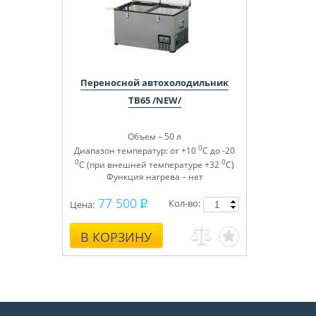
Переносной автохолодильник
TB65 /NEW/
Объем – 50 л
0
Диапазон температур: от +10
С до -20
0
0
С (при внешней температуре +32
С)
Функция нагрева – нет
77 500
Кол-во:
Цена:
В КОРЗИНУ