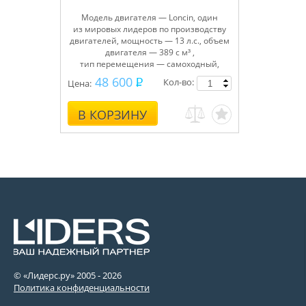
Модель двигателя — Loncin, один
из мировых лидеров по производству
двигателей, мощность — 13 л.с., объем
двигателя — 389 с м³ ,
тип перемещения — самоходный,
объем топливного бака — 6,5 л, ширина
48 600
Кол-во:
Цена:
захвата — 83 см, высота захвата — 54
см, регулировка высоты желоба — 2
положения джойстиком с панели
В КОРЗИНУ
оператора, направление
горизонтального выброса снега — 190°,
количество скоростей — 6 вперед, 2
назад, электрозапуск — 230 В и ручной
запуск, фара, скребок для чистки узлов
и механизмов.
© «Лидерс.ру» 2005 -
2026
Политика конфиденциальности