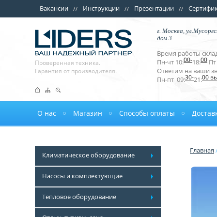
Вакансии
Инструкции
Презентации
Сертифи
г. Москва, ул.Мусоргс
дом 3
Время работы склад
00-
00
Пн-чт 10:
18:
Пт 
Проверенная техника.
Ответим на ваши з
Гарантия от производителя.
30-
00 в
Пн-пт 09:
21:
О нас
Магазин
Способы оплаты
Достав
Главная
Климатическое оборудование
Насосы и комплектующие
Тепловое оборудование