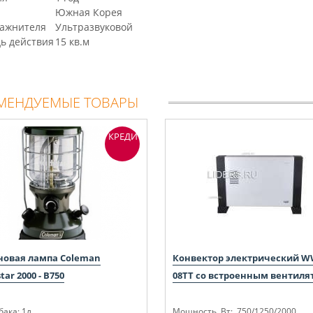
Южная Корея
лажнителя
Ультразвуковой
ь действия
15 кв.м
МЕНДУЕМЫЕ ТОВАРЫ
КРЕДИТ
новая лампа Coleman
Конвектор электрический W
tar 2000 - B750
08TT со встроенным вентиля
ака: 1л
Мощность, Вт: 750/1250/2000