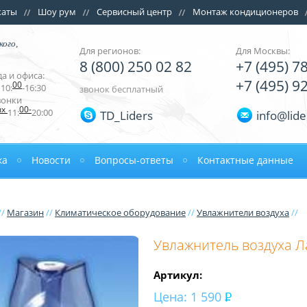
каты
Шоу рум
Сервисный центр
Монтаж кондиционеров
кого,
Для регионов:
Для Москвы:
8 (800) 250 02 82
+7 (495) 7
а и офиса:
+7 (495) 9
00
10:
-16:30
звонок бесплатный
вонки
ых
00-
11:
20:00
TD_Liders
info@lide
ка
Новости
Вопросы-ответы
Контактные данные
//
Магазин
//
Климатическое оборудование
//
Увлажнители воздуха
//
Увлажнитель воздуха Л
Артикул:
Цена:
1 590