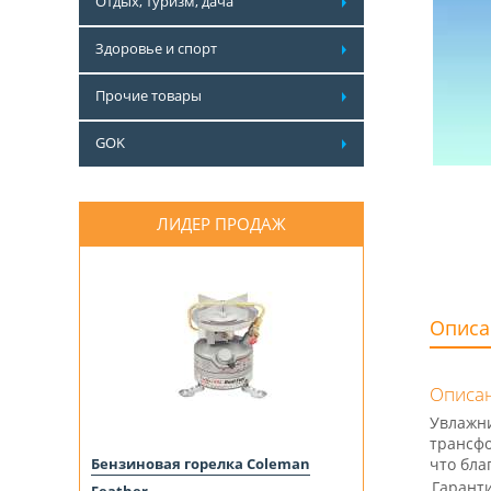
Отдых, туризм, дача
Здоровье и спорт
Прочие товары
GOK
ЛИДЕР ПРОДАЖ
Описа
Описан
Увлажни
трансфо
Бензиновая горелка Coleman
что бла
Гарант