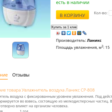
есть в наличии
Кол-во:
В КОРЗИНУ
Производитель:
Ланикс
2
Площадь увлажнения, м
: 15
ние
Отзывы
ие товара Увлажнитель воздуха Ланикс CP-808
тель воздуха с фиксированным уровнем увлажнения. Под дейс
рмируется во взвесь, состоящую из мелкодисперсных частиц. 
готворно влияет на организм человека.
ия
1 год