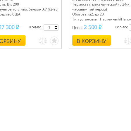
ть, Вт: 200
Термостат: механический (с 24-х
зуемое топливо: бензин АИ 92-95
часовым таймером)
одство США
Обогрев, м2: до 23
Тип установки: Настенный/Нап
27 300
2 500
Кол-во:
Кол-во:
Цена:
КОРЗИНУ
В КОРЗИНУ