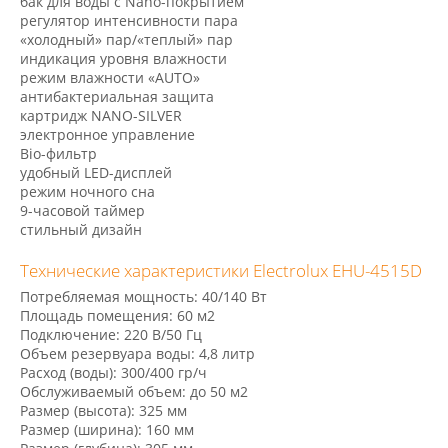
бак для воды с Nano-покрытием
регулятор интенсивности пара
«холодный» пар/«теплый» пар
индикация уровня влажности
режим влажности «AUTO»
антибактериальная защита
картридж NANO-SILVER
электронное управление
Bio-фильтр
удобный LED-дисплей
режим ночного сна
9-часовой таймер
стильный дизайн
Технические характеристики Electrolux EHU-4515D
Потребляемая мощность: 40/140 Вт
Площадь помещения: 60 м2
Подключение: 220 В/50 Гц
Объем резервуара воды: 4,8 литр
Расход (воды): 300/400 гр/ч
Обслуживаемый объем: до 50 м2
Размер (высота): 325 мм
Размер (ширина): 160 мм