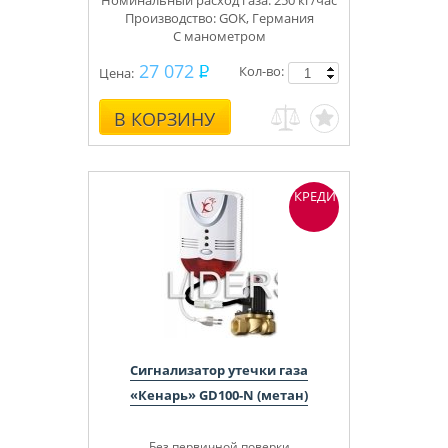
Номинальный расход газа: 250 кг/час
Производство: GOK, Германия
С
манометром
27 072
Кол-во:
Цена:
В КОРЗИНУ
КРЕДИТ
Сигнализатор утечки газа
«Кенарь» GD100-N (метан)
Без первичной поверки