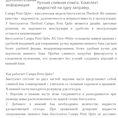
Ручная сливная помпа. Комплект
информация:
жидкостей на одну заправку.
Campa Potti Qube – классическая модель биотуалетов Thetford. Их главные
качества - надежность, долговечность и неприхотливость в эксплуатации.
У биотуалетов Thetford Campa Potti Qube меняется дизайн, цветовые
решения, но надежность конструкции и удобство в эксплуатации
остаются неизменными!
Биотуалеты Campa Potti Qube XG Grey-White оснащены замком крышки с
удобной впадинкой для открывания, ручка задвижки нижнего бака сделана
более удобной формы, модернизированная, более удобная ручка для
переноски нижнего бака. Пробка сливного патрубка фиксируется в
сложенном положении, что позволяет без усилий соединять верхний и
нижний баки.
Как работает Campa Potti Qube?
Биотуалет состоит из двух частей: верхняя часть представляет собой
сливной бак совмещенный с унитазом со съемным сиденьем и крышкой.
В нижней части находится резервуар для отходов.
1. Верхняя и нижняя части легко соединяются и разъединяются при
помощи замка расположенного на задней стенке биотуалета.
2. Добавьте в нижний бак необходимое количество жидкости
расщепляющей отходы. При правильной дозировке жидкости
опорожнение нижнего бака биотуалета Campa
Potti Qube
не доставит