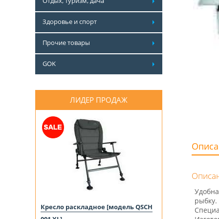
Отдых, туризм, дача
Здоровье и спорт
Прочие товары
GOK
ЛИДЕР ПРОДАЖ
Описа
Описан
Удобна
рыбку.
Кресло раскладное [модель QSCH
Специа