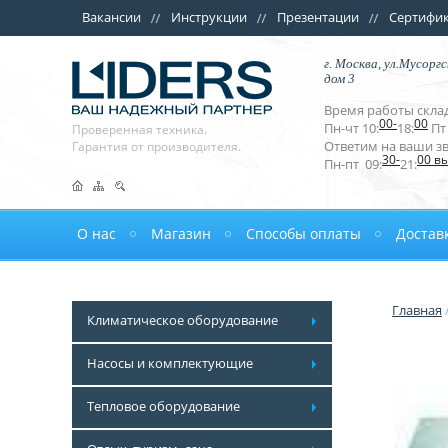
Вакансии
Инструкции
Презентации
Сертифи
г. Москва, ул.Мусоргс
дом 3
Время работы склад
00-
00
Пн-чт 10:
18:
Пт 
Проверенная техника.
Ответим на ваши з
Гарантия от производителя.
30-
00 в
Пн-пт 09:
21:
О нас
Магазин
Способы оплаты
Достав
Главная
Климатическое оборудование
Насосы и комплектующие
Тепловое оборудование