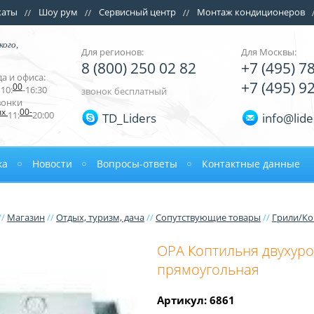
каты
Шоу рум
Сервисный центр
Монтаж кондиционеров
кого,
Для регионов:
Для Москвы:
8 (800) 250 02 82
+7 (495) 7
а и офиса:
+7 (495) 9
00
10:
-16:30
звонок бесплатный
вонки
ых
00-
11:
20:00
TD_Liders
info@lide
ка
Новости
Вопросы-ответы
Контактные данные
//
Магазин
//
Отдых, туризм, дача
//
Сопутствующие товары
//
Грили/К
OPA Коптильня двухур
прямоугольная
Артикул: 6861