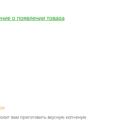
ение о появлении товара
ая
волит вам приготовить вкусную копченую