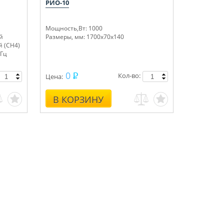
РИО-10
Мощность,Вт: 1000
й
Размеры, мм: 1700х70х140
 (СН4)
 Гц
0
Кол-во:
Цена:
В КОРЗИНУ