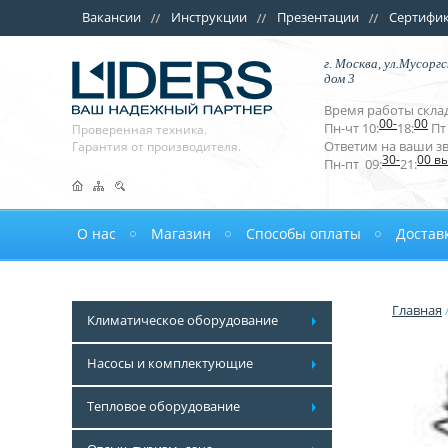
Вакансии
Инструкции
Презентации
Сертифи
г. Москва, ул.Мусоргс
дом 3
Время работы склад
00-
00
Пн-чт 10:
18:
Пт 
Проверенная техника.
Ответим на ваши з
Гарантия от производителя.
30-
00 в
Пн-пт 09:
21:
О нас
Магазин
Способы оплаты
Достав
Главная
Климатическое оборудование
Насосы и комплектующие
Тепловое оборудование