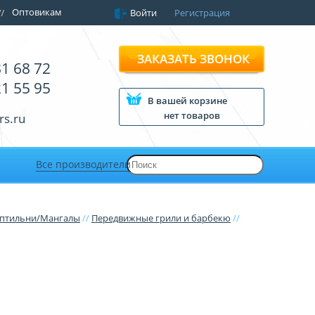
Оптовикам
Войти
Регистрация
ЗАКАЗАТЬ ЗВОНОК
81 68 72
21 55 95
В вашей корзине
нет товаров
rs.ru
Все производители
оптильни/Мангалы
//
Передвижные грили и барбекю
//