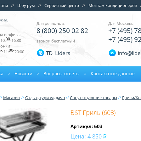
каты
Шоу рум
Сервисный центр
Монтаж кондиционеров
кого,
Для регионов:
Для Москвы:
8 (800) 250 02 82
+7 (495) 7
а и офиса:
+7 (495) 9
00
10:
-16:30
звонок бесплатный
вонки
ых
00-
11:
20:00
TD_Liders
info@lide
ка
Новости
Вопросы-ответы
Контактные данные
//
Магазин
//
Отдых, туризм, дача
//
Сопутствующие товары
//
Грили/К
BST Гриль (603)
Артикул: 603
Цена:
4 850