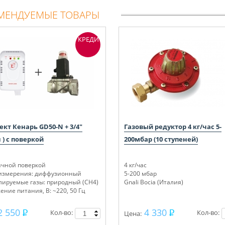
МЕНДУЕМЫЕ ТОВАРЫ
КРЕДИТ
кт Кенарь GD50-N + 3/4"
Газовый редуктор 4 кг/час 5-
 ) с поверкой
200мбар (10 ступеней)
ичной поверкой
4 кг/час
измерения: диффузионный
5-200 мбар
лируемые газы: природный (СН4)
Gnali Bocia (Италия)
ние питания, В: ~220, 50 Гц
2 550
4 330
Кол-во:
Кол-во:
Цена: