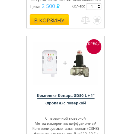
2 500
Кол-во:
Цена:
В КОРЗИНУ
КРЕДИТ
Комплект Кенарь GD50-L + 1"
(пропан) с поверкой
С первичной поверкой
Метод измерения: диффузионный
Контролируемые газы: пропан (C3H8)
Напряжение питания, В: ~220, 50 Гц