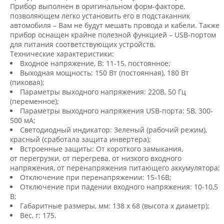
Прибор выполнен в оригинальном форм-факторе,
позволяющем легко установить его в подстаканник
автомобиля – Вам не будут мешать провода и кабели. Также
прибор оснащен крайне полезной функцией – USB-портом
для питания соответствующих устройств.
Технические характеристики:
Входное напряжение, В: 11-15, постоянное;
Выходная мощность: 150 Вт
(
постоянная), 180 Вт
(
пиковая);
Параметры выходного напряжения: 220В, 50 Гц
(
переменное);
Параметры выходного напряжения USB-порта: 5В, 300-
500 мА;
Светодиодный индикатор: Зеленый
(
рабочий режим),
красный
(
сработала защита инвертера);
Встроенные защиты: От короткого замыкания,
от перегрузки, от перегрева, от низкого входного
напряжения, от перенапряжения питающего аккумулятора;
Отключение при перенапряжении: 15-16В;
Отключение при падении входного напряжения: 10-10,5
В;
Габаритные размеры, мм: 138 х 68
(
высота х диаметр);
Вес, г: 175.