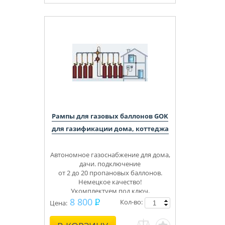
Рампы для газовых баллонов GOK
для газификации дома, коттеджа
Автономное газоснабжение для дома,
дачи. подключение
от 2 до 20 пропановых баллонов.
Немецкое качество!
Укомплектуем под ключ.
Консультации, монтаж.
8 800
Кол-во:
Цена: